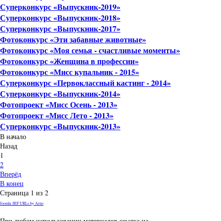
Суперконкурс «Выпускник-2019»
Суперконкурс «Выпускник-2018»
Суперконкурс «Выпускник-2017»
Фотоконкурс «Эти забавные животные»
Фотоконкурс «Моя семья - счастливые моменты»
Фотоконкурс «Женщина в профессии»
Фотоконкурс «Мисс купальник - 2015»
Суперконкурс «Первоклассный кастинг - 2014»
Суперконкурс «Выпускник-2014»
Фотопроект «Мисс Осень - 2013»
Фотопроект «Мисс Лето - 2013»
Суперконкурс «Выпускник-2013»
В начало
Назад
1
2
Вперёд
В конец
Страница 1 из 2
Joomla SEF URLs by Artio
При любом использовании материалов ссылка на
gorodnabire.ru