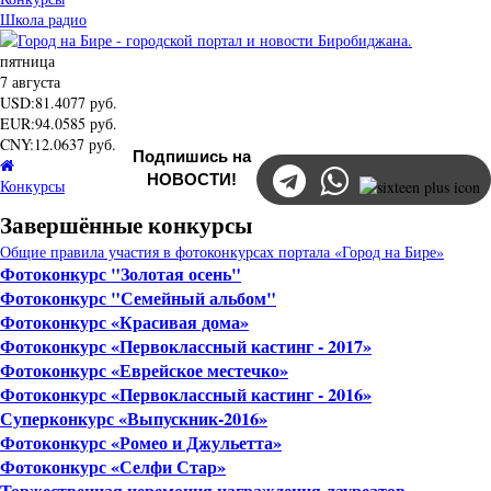
Школа радио
пятница
7 августа
USD
:
81.4077
руб.
EUR
:
94.0585
руб.
CNY
:
12.0637
руб.
Подпишись на
НОВОСТИ!
Конкурсы
Завершённые
Завершённые конкурсы
конкурсы
Общие правила участия в фотоконкурсах портала «Город на Бире»
Фотоконкурс "Золотая осень"
Фотоконкурс "Семейный альбом"
Фотоконкурс «Красивая дома»
Фотоконкурс «Первоклассный кастинг - 2017»
Фотоконкурс «Еврейское местечко»
Фотоконкурс «Первоклассный кастинг - 2016»
Суперконкурс «Выпускник-2016»
Фотоконкурс «Ромео и Джульетта»
Фотоконкурс «Селфи Стар»