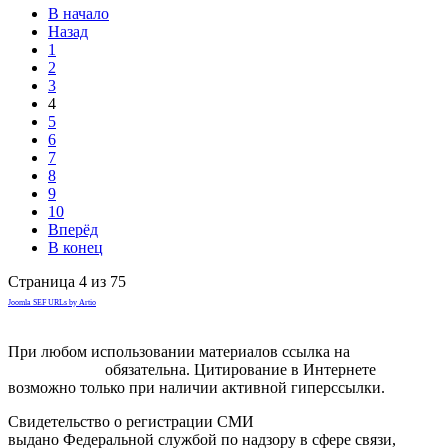
В начало
Назад
1
2
3
4
5
6
7
8
9
10
Вперёд
В конец
Страница 4 из 75
Joomla SEF URLs by Artio
При любом использовании материалов ссылка на
gorodnabire.ru
обязательна. Цитирование в Интернете
возможно только при наличии активной гиперссылки.
Свидетельство о регистрации СМИ
ЭЛ № ФС 77-65771
выдано Федеральной службой по надзору в сфере связи,