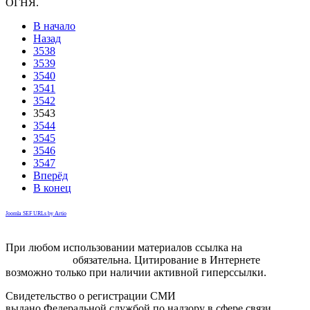
ОГНЯ.
В начало
Назад
3538
3539
3540
3541
3542
3543
3544
3545
3546
3547
Вперёд
В конец
Joomla SEF URLs by Artio
При любом использовании материалов ссылка на
gorodnabire.ru
обязательна. Цитирование в Интернете
возможно только при наличии активной гиперссылки.
Свидетельство о регистрации СМИ
ЭЛ № ФС 77-65771
выдано Федеральной службой по надзору в сфере связи,