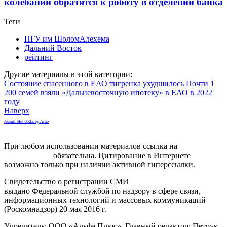
колебаний обратятся к роботу в отделении банка
Теги
ПГУ им ШоломАлехема
Дальний Восток
рейтинг
Другие материалы в этой категории:
Состояние спасенного в ЕАО тигренка ухудшилось
Почти 1
200 семей взяли «Дальневосточную ипотеку» в ЕАО в 2022
году
Наверх
Joomla SEF URLs by Artio
При любом использовании материалов ссылка на
gorodnabire.ru
обязательна. Цитирование в Интернете
возможно только при наличии активной гиперссылки.
Свидетельство о регистрации СМИ
ЭЛ № ФС 77-65771
выдано Федеральной службой по надзору в сфере связи,
информационных технологий и массовых коммуникаций
(Роскомнадзор) 20 мая 2016 г.
Учредитель: ООО «Альфа Плюс». Главный редактор: Петрук