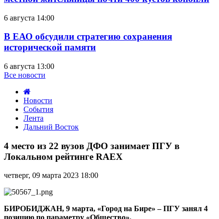
6 августа 14:00
В ЕАО обсудили стратегию сохранения
исторической памяти
6 августа 13:00
Все новости
Новости
События
Лента
Дальний Восток
4
место
4 место из 22 вузов ДФО занимает ПГУ в
из
Локальном рейтинге RAEX
22
вузов
четверг, 09 марта 2023 18:00
ДФО
занимает
ПГУ
в
БИРОБИДЖАН, 9 марта, «Город на Бире» – ПГУ занял 4
Локальном
позицию по параметру «Общество».