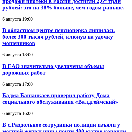
продажи ипотеки в России достигли 2,6* трлн
рублей: это на 38% больше, чем годом раньше.
6 августа 19:00
В областном центре пенсионерка лишилась
более 300 тысяч рублей, клюнув на удочку
мошенников
6 августа 18:00
В ЕАО значительно увеличены объемы
дорожных работ
6 августа 17:00
Бадма Башанкаев проверил работу Дома
социального обслуживания «Валдгеймский»
6 августа 16:00
В с.Раздольное сотрудники полиции изъяли у
местной жительницы почти 400 кустов конопли