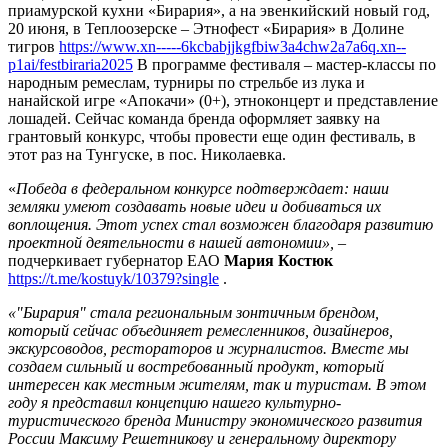
приамурской кухни «Бирария», а на эвенкийский новый год,
20 июня, в Теплоозерске – Этнофест «Бирария» в Долине
тигров
https://www.xn-----6kcbabjjkgfbiw3a4chw2a7a6q.xn--
p1ai/festbiraria2025
В программе фестиваля – мастер-классы по
народным ремеслам, турниры по стрельбе из лука и
нанайской игре «Апокачи» (0+), этноконцерт и представление
лошадей. Сейчас команда бренда оформляет заявку на
грантовый конкурс, чтобы провести еще один фестиваль, в
этот раз на Тунгуске, в пос. Николаевка.
«
Победа в федеральном конкурсе подтверждает: наши
земляки умеют создавать новые идеи и добиваться их
воплощения. Этот успех стал возможен благодаря развитию
проектной деятельности в нашей автономии»,
–
подчеркивает губернатор ЕАО
Мария Костюк
https://t.me/kostuyk/10379?single
.
«"Бирария" стала региональным зонтичным брендом,
который сейчас объединяет ремесленников, дизайнеров,
экскурсоводов, рестораторов и журналистов. Вместе мы
создаем сильный и востребованный продукт, который
интересен как местным жителям, так и туристам. В этом
году я представил концепцию нашего культурно-
туристического бренда Министру экономического развития
России Максиму Решетникову и генеральному директору