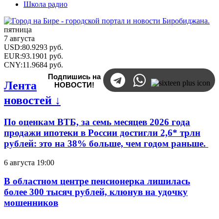
Школа радио
пятница
7 августа
USD
:
80.9293
руб.
EUR
:
93.1901
руб.
CNY
:
11.9684
руб.
Подпишись на
Лента
НОВОСТИ!
новостей ↓
По оценкам ВТБ, за семь месяцев 2026 года
продажи ипотеки в России достигли 2,6* трлн
рублей: это на 38% больше, чем годом раньше.
6 августа 19:00
В областном центре пенсионерка лишилась
более 300 тысяч рублей, клюнув на удочку
мошенников