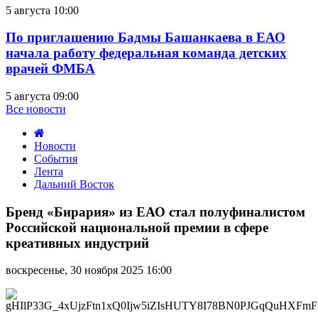
5 августа 10:00
По приглашению Бадмы Башанкаева в ЕАО
начала работу федеральная команда детских
врачей ФМБА
5 августа 09:00
Все новости
Новости
События
Лента
Дальний Восток
Бренд
«Бирария»
Бренд «Бирария» из ЕАО стал полуфиналистом
из
Российской национальной премии в сфере
ЕАО
креативных индустрий
стал
полуфиналистом
воскресенье, 30 ноября 2025 16:00
Российской
национальной
премии
в