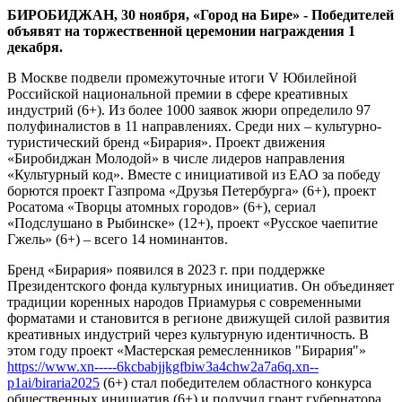
сфере
БИРОБИДЖАН, 30 ноября, «Город на Бире» - Победителей
креативных
объявят на торжественной церемонии награждения 1
индустрий
декабря.
В Москве подвели промежуточные итоги V Юбилейной
Российской национальной премии в сфере креативных
индустрий (6+). Из более 1000 заявок жюри определило 97
полуфиналистов в 11 направлениях. Среди них – культурно-
туристический бренд «Бирария». Проект движения
«Биробиджан Молодой» в числе лидеров направления
«Культурный код». Вместе с инициативой из ЕАО за победу
борются проект Газпрома «Друзья Петербурга» (6+), проект
Росатома «Творцы атомных городов» (6+), сериал
«Подслушано в Рыбинске» (12+), проект «Русское чаепитие
Гжель» (6+) – всего 14 номинантов.
Бренд «Бирария» появился в 2023 г. при поддержке
Президентского фонда культурных инициатив. Он объединяет
традиции коренных народов Приамурья с современными
форматами и становится в регионе движущей силой развития
креативных индустрий через культурную идентичность. В
этом году проект «Мастерская ремесленников "Бирария"»
https://www.xn-----6kcbabjjkgfbiw3a4chw2a7a6q.xn--
p1ai/biraria2025
(6+) стал победителем областного конкурса
общественных инициатив (6+) и получил грант губернатора