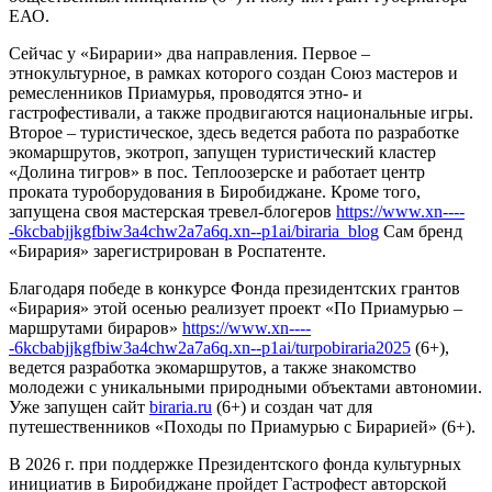
ЕАО.
Сейчас у «Бирарии» два направления. Первое –
этнокультурное, в рамках которого создан Союз мастеров и
ремесленников Приамурья, проводятся этно- и
гастрофестивали, а также продвигаются национальные игры.
Второе – туристическое, здесь ведется работа по разработке
экомаршрутов, экотроп, запущен туристический кластер
«Долина тигров» в пос. Теплоозерске и работает центр
проката туроборудования в Биробиджане. Кроме того,
запущена своя мастерская тревел-блогеров
https://www.xn----
-6kcbabjjkgfbiw3a4chw2a7a6q.xn--p1ai/biraria_blog
Сам бренд
«Бирария» зарегистрирован в Роспатенте.
Благодаря победе в конкурсе Фонда президентских грантов
«Бирария» этой осенью реализует проект «По Приамурью –
маршрутами бираров»
https://www.xn----
-6kcbabjjkgfbiw3a4chw2a7a6q.xn--p1ai/turpobiraria2025
(6+),
ведется разработка экомаршрутов, а также знакомство
молодежи с уникальными природными объектами автономии.
Уже запущен сайт
biraria.ru
(6+) и создан чат для
путешественников «Походы по Приамурью с Бирарией» (6+).
В 2026 г. при поддержке Президентского фонда культурных
инициатив в Биробиджане пройдет Гастрофест авторской