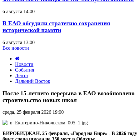
6 августа 14:00
В ЕАО обсудили стратегию сохранения
исторической памяти
6 августа 13:00
Все новости
Новости
События
Лента
Дальний Восток
После
15-
После 15-летнего перерыва в ЕАО возобновлено
летнего
строительство новых школ
перерыва
в
среда, 25 февраля 2026 19:00
ЕАО
возобновлено
строительство
новых
БИРОБ
ИДЖАН, 25 февраля, «Город на Бире» - В 2026 году
школ
будет сдана школа на 350 мест в Облучье.