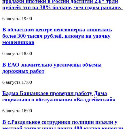
продажи ипотеки в России достигли 2,6* трлн
рублей: это на 38% больше, чем годом раньше.
6 августа 19:00
В областном центре пенсионерка лишилась
более 300 тысяч рублей, клюнув на удочку
мошенников
6 августа 18:00
В ЕАО значительно увеличены объемы
дорожных работ
6 августа 17:00
Бадма Башанкаев проверил работу Дома
социального обслуживания «Валдгеймский»
6 августа 16:00
В с.Раздольное сотрудники полиции изъяли у
местной жительницы почти 400 кустов конопли