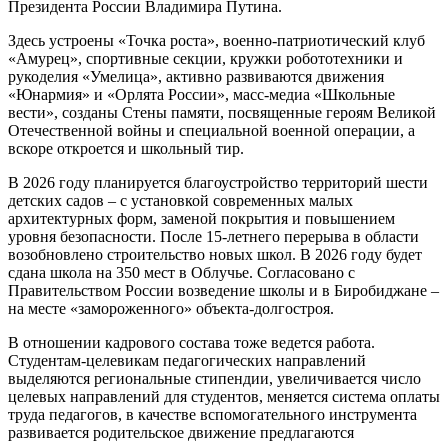
Президента России Владимира Путина.
Здесь устроены «Точка роста», военно-патриотический клуб
«Амурец», спортивные секции, кружки робототехники и
рукоделия «Умелица», активно развиваются движения
«Юнармия» и «Орлята России», масс-медиа «Школьные
вести», созданы Стены памяти, посвященные героям Великой
Отечественной войны и специальной военной операции, а
вскоре откроется и школьный тир.
В 2026 году планируется благоустройство территорий шести
детских садов – с установкой современных малых
архитектурных форм, заменой покрытия и повышением
уровня безопасности. После 15-летнего перерыва в области
возобновлено строительство новых школ. В 2026 году будет
сдана школа на 350 мест в Облучье. Согласовано с
Правительством России возведение школы и в Биробиджане –
на месте «замороженного» объекта-долгостроя.
В отношении кадрового состава тоже ведется работа.
Студентам-целевикам педагогических направлений
выделяются региональные стипендии, увеличивается число
целевых направлений для студентов, меняется система оплаты
труда педагогов, в качестве вспомогательного инструмента
развивается родительское движение предлагаются