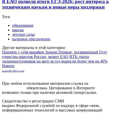
В ЕАО подвели итоги ЕГЭ-2026: рост интереса к
техническим наукам и новые меры поддержки
Теги
образование
школы
детские сады
кадровое обеспечение
Другие материалы в этой категории:
Принять у себя марафон Знание.Первые, посвященный Году
единства народов России, может ЕАО
ВТБ: траты
дальневосточников на авто за год выросли более чем на 40%
Наверх
Joomla SEF URLs by Artio
При любом использовании материалов ссылка на
gorodnabire.ru
обязательна. Цитирование в Интернете
возможно только при наличии активной гиперссылки.
Свидетельство о регистрации СМИ
ЭЛ № ФС 77-65771
выдано Федеральной службой по надзору в сфере связи,
информационных технологий и массовых коммуникаций