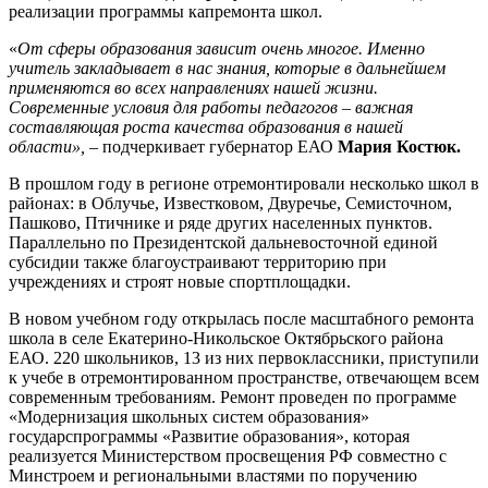
реализации программы капремонта школ.
«
От сферы образования зависит очень многое. Именно
учитель закладывает в нас знания, которые в дальнейшем
применяются во всех направлениях нашей жизни.
Современные условия для работы педагогов – важная
составляющая роста качества образования в нашей
области»,
– подчеркивает губернатор ЕАО
Мария Костюк.
В прошлом году в регионе отремонтировали несколько школ в
районах: в Облучье, Известковом, Двуречье, Семисточном,
Пашково, Птичнике и ряде других населенных пунктов.
Параллельно по Президентской дальневосточной единой
субсидии также благоустраивают территорию при
учреждениях и строят новые спортплощадки.
В новом учебном году открылась после масштабного ремонта
школа в селе Екатерино-Никольское Октябрьского района
ЕАО. 220 школьников, 13 из них первоклассники, приступили
к учебе в отремонтированном пространстве, отвечающем всем
современным требованиям. Ремонт проведен по программе
«Модернизация школьных систем образования»
государспрограммы «Развитие образования», которая
реализуется Министерством просвещения РФ совместно с
Минстроем и региональными властями по поручению