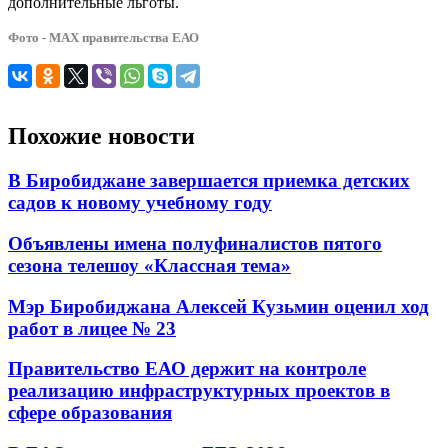
дополнительные льготы.
Фото - МАХ правительства ЕАО
Похожие новости
В Биробиджане завершается приемка детских
садов к новому учебному году
Объявлены имена полуфиналистов пятого
сезона телешоу «Классная тема»
Мэр Биробиджана Алексей Кузьмин оценил ход
работ в лицее № 23
Правительство ЕАО держит на контроле
реализацию инфраструктурных проектов в
сфере образования