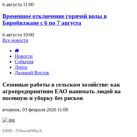
6 августа 11:00
Временное отключение горячей воды в
Биробиджане с 6 по 7 августа
6 августа 10:00
Все новости
Новости
События
Лента
Дальний Восток
Сезонные
работы
Сезонные работы в сельском хозяйстве: как
в
агропредприятиям ЕАО нанимать людей на
сельском
посевную и уборку без рисков
хозяйстве:
как
вторник, 03 февраля 2026 11:00
агропредприятиям
ЕАО
нанимать
людей
ERID - 2VfnxwbNHwX
на