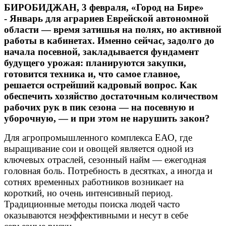
посевную
БИРОБИДЖАН, 3 февраля, «Город на Бире»
и
- Январь для аграриев Еврейской автономной
уборку
области — время затишья на полях, но активной
без
рисков
работы в кабинетах. Именно сейчас, задолго до
начала посевной, закладывается фундамент
будущего урожая: планируются закупки,
готовится техника и, что самое главное,
решается острейший кадровый вопрос. Как
обеспечить хозяйство достаточным количеством
рабочих рук в пик сезона — на посевную и
уборочную, — и при этом не нарушить закон?
Для агропромышленного комплекса ЕАО, где
выращивание сои и овощей является одной из
ключевых отраслей, сезонный найм — ежегодная
головная боль. Потребность в десятках, а иногда и
сотнях временных работников возникает на
короткий, но очень интенсивный период.
Традиционные методы поиска людей часто
оказываются неэффективными и несут в себе