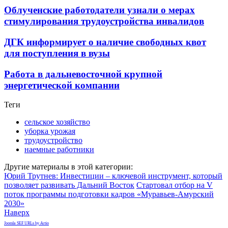
Облученские работодатели узнали о мерах
стимулирования трудоустройства инвалидов
ДГК информирует о наличие свободных квот
для поступления в вузы
Работа в дальневосточной крупной
энергетической компании
Теги
сельское хозяйство
уборка урожая
трудоустройство
наемные работники
Другие материалы в этой категории:
Юрий Трутнев: Инвестиции – ключевой инструмент, который
позволяет развивать Дальний Восток
Стартовал отбор на V
поток программы подготовки кадров «Муравьев-Амурский
2030»
Наверх
Joomla SEF URLs by Artio