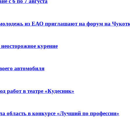
е с 6 по 7 августа
 молодежь из ЕАО приглашают на форум на Чукот
 неосторожное курение
воего автомобиля
д работ в театре «Кудесник»
ла область в конкурсе «Лучший по профессии»