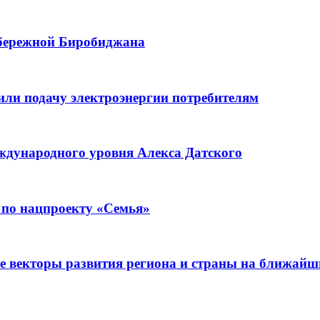
абережной Биробиджана
или подачу электроэнергии потребителям
ждународного уровня Алекса Датского
 по нацпроекту «Семья»
е векторы развития региона и страны на ближайш