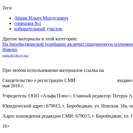
Теги
Абрам Ильич Мордухович
гимназия №1
избирательный участок
Другие материалы в этой категории:
На биробиджанской телебашне включат праздничную иллюми
Наверх
Joomla SEF URLs by Artio
При любом использовании материалов ссылка на
gorodnabire.ru
Свидетельство о регистрации СМИ
ЭЛ № ФС 77-65771
выдано 
мая 2016 г.
Учредитель: ООО «Альфа Плюс». Главный редактор: Петрук А
Юридический адрес: 679015, г. Биробиджан, ул. Невская, 18а, п
Адрес нахождения редакции СМИ: 679015, г. Биробиджан, ул. Н
16+