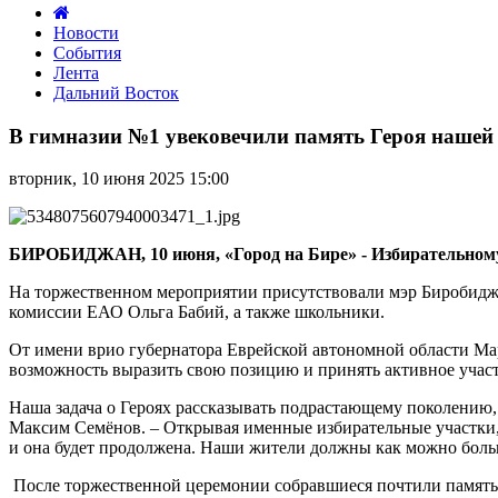
Новости
События
Лента
Дальний Восток
В
гимназии
В гимназии №1 увековечили память Героя наше
№1 увековечили
память
вторник, 10 июня 2025 15:00
Героя
нашей
страны
Абрама
БИРОБИДЖАН, 10 июня, «Город на Бире» - Избирательному 
Ильича
Мордуховича
На торжественном мероприятии присутствовали мэр Биробиджа
комиссии ЕАО Ольга Бабий, а также школьники.
От имени врио губернатора Еврейской автономной области Ма
возможность выразить свою позицию и принять активное учас
Наша задача о Героях рассказывать подрастающему поколению,
Максим Семёнов. – Открывая именные избирательные участки, м
и она будет продолжена. Наши жители должны как можно больш
После торжественной церемонии собравшиеся почтили память А