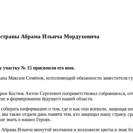
й страны Абрама Ильича Мордуховича
участку № 15 присвоили его имя.
на Максим Семёнов, исполняющий обязанности заместителя губ
рии Костюк Антон Сергеевич поприветствовал собравшихся, от
тие в формировании будущего нашей области.
 собирать информацию о том, где и как они воевали, защищая 
ы также отдаем дань памяти тем, кто защищал нашу страну, сра
е знать о наших Героях.
брама Ильича минутой молчания и возложили цветы в знак благ