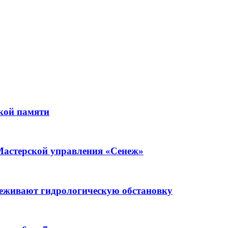
кой памяти
Мастерской управления «Сенеж»
леживают гидрологическую обстановку