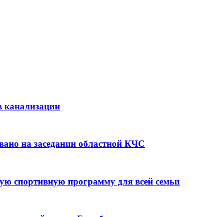
в канализации
вано на заседании областной КЧС
ую спортивную программу для всей семьи