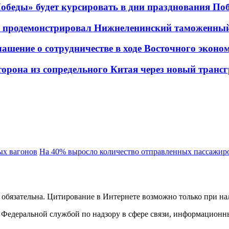
беды» будет курсировать в дни празднования По
а продемонстрировал Нижнеленинский таможенный
шение о сотрудничестве в ходе Восточного эконо
торона из сопредельного Китая через новый тран
ых вагонов
На 40% выросло количество отправленных пассажи
обязательна. Цитирование в Интернете возможно только при н
Федеральной службой по надзору в сфере связи, информационн