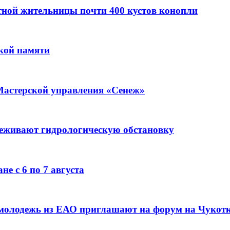
стной жительницы почти 400 кустов конопли
кой памяти
Мастерской управления «Сенеж»
леживают гидрологическую обстановку
е с 6 по 7 августа
 молодежь из ЕАО приглашают на форум на Чукот