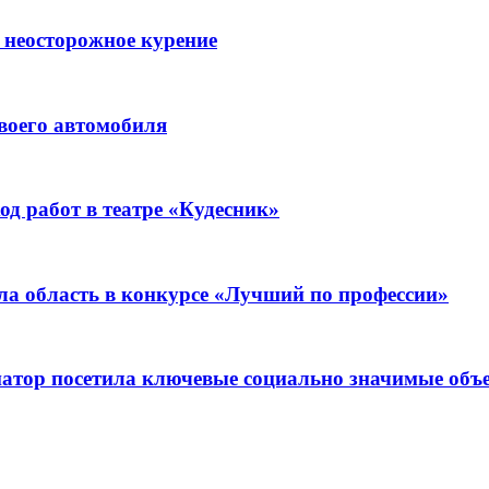
 неосторожное курение
воего автомобиля
д работ в театре «Кудесник»
ла область в конкурсе «Лучший по профессии»
рнатор посетила ключевые социально значимые о