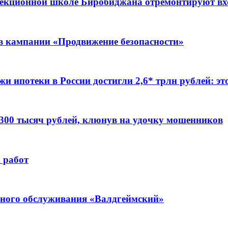
ррекционной школе Биробиджана отремонтируют в
ов кампании «Продвижение безопасности»
жи ипотеки в России достигли 2,6* трлн рублей: э
 300 тысяч рублей, клюнув на удочку мошенников
 работ
ьного обслуживания «Валдгеймский»