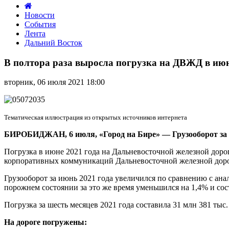
Новости
События
Лента
Дальний Восток
В
полтора
В полтора раза выросла погрузка на ДВЖД в ию
раза
выросла
вторник, 06 июля 2021 18:00
погрузка
на
ДВЖД
в
Тематическая иллюстрация из открытых источников интернета
июне
БИРОБИДЖАН, 6 июля, «Город на Бире»
—
Грузооборот за
Погрузка в июне 2021 года на Дальневосточной железной дорог
корпоративных коммуникаций Дальневосточной железной доро
Грузооборот за июнь 2021 года увеличился по сравнению с ана
порожнем состоянии за это же время уменьшился на 1,4% и сос
Погрузка за шесть месяцев 2021 года составила 31 млн 381 тыс
На дороге погружены: