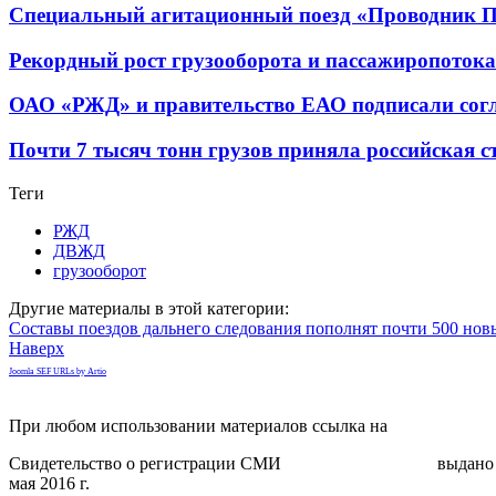
Специальный агитационный поезд «Проводник По
Рекордный рост грузооборота и пассажиропоток
ОАО «РЖД» и правительство ЕАО подписали согла
Почти 7 тысяч тонн грузов приняла российская с
Теги
РЖД
ДВЖД
грузооборот
Другие материалы в этой категории:
Составы поездов дальнего следования пополнят почти 500 нов
Наверх
Joomla SEF URLs by Artio
При любом использовании материалов ссылка на
gorodnabire.ru
Свидетельство о регистрации СМИ
ЭЛ № ФС 77-65771
выдано 
мая 2016 г.