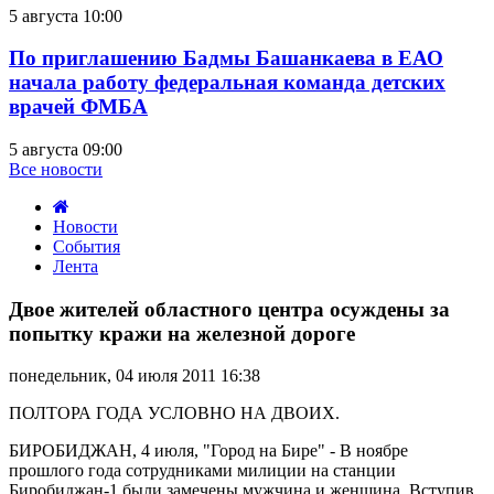
5 августа 10:00
По приглашению Бадмы Башанкаева в ЕАО
начала работу федеральная команда детских
врачей ФМБА
5 августа 09:00
Все новости
Новости
События
Лента
Двое
жителей
Двое жителей областного центра осуждены за
областного
попытку кражи на железной дороге
центра
осуждены
понедельник, 04 июля 2011 16:38
за
попытку
ПОЛТОРА ГОДА УСЛОВНО НА ДВОИХ.
кражи
на
БИРОБИДЖАН, 4 июля, "Город на Бире" - В ноябре
железной
прошлого года сотрудниками милиции на станции
дороге
Биробиджан-1 были замечены мужчина и женщина. Вступив