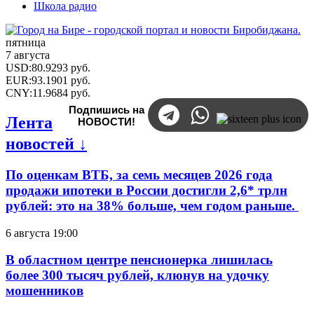
Школа радио
пятница
7 августа
USD
:
80.9293
руб.
EUR
:
93.1901
руб.
CNY
:
11.9684
руб.
Подпишись на
Лента
НОВОСТИ!
новостей ↓
По оценкам ВТБ, за семь месяцев 2026 года
продажи ипотеки в России достигли 2,6* трлн
рублей: это на 38% больше, чем годом раньше.
6 августа 19:00
В областном центре пенсионерка лишилась
более 300 тысяч рублей, клюнув на удочку
мошенников