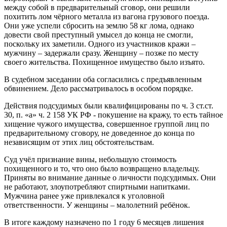
между собой в предварительный сговор, они решили
похитить лом чёрного металла из вагона грузового поезда.
Они уже успели сбросить на землю 58 кг лома, однако
довести свой преступный умысел до конца не смогли,
поскольку их заметили. Одного из участников кражи –
мужчину – задержали сразу. Женщину – позже по месту
своего жительства. Похищенное имущество было изъято.
В судебном заседании оба согласились с предъявленным
обвинением. Дело рассматривалось в особом порядке.
Действия подсудимых были квалифицированы по ч. 3 ст.ст.
30, п. «а» ч. 2 158 УК РФ - покушение на кражу, то есть тайное
хищение чужого имущества, совершенное группой лиц по
предварительному сговору, не доведенное до конца по
независящим от этих лиц обстоятельствам.
Суд учёл признание вины, небольшую стоимость
похищенного и то, что оно было возвращено владельцу.
Приняты во внимание данные о личности подсудимых. Они
не работают, злоупотребляют спиртными напитками.
Мужчина ранее уже привлекался к уголовной
ответственности. У женщины – малолетний ребёнок.
В итоге каждому назначено по 1 году 6 месяцев лишения