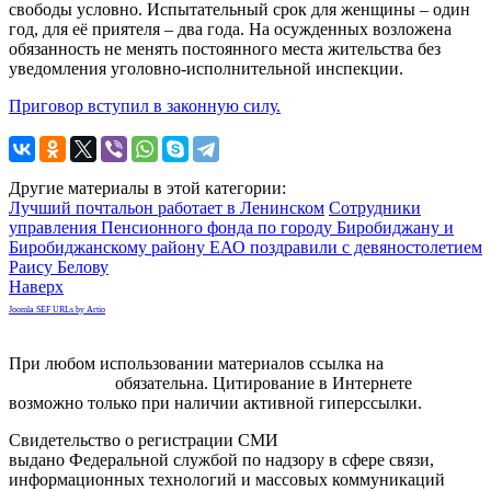
свободы условно. Испытательный срок для женщины – один
год, для её приятеля – два года. На осужденных возложена
обязанность не менять постоянного места жительства без
уведомления уголовно-исполнительной инспекции.
Приговор вступил в законную силу.
Другие материалы в этой категории:
Лучший почтальон работает в Ленинском
Сотрудники
управления Пенсионного фонда по городу Биробиджану и
Биробиджанскому району ЕАО поздравили с девяностолетием
Раису Белову
Наверх
Joomla SEF URLs by Artio
При любом использовании материалов ссылка на
gorodnabire.ru
обязательна. Цитирование в Интернете
возможно только при наличии активной гиперссылки.
Свидетельство о регистрации СМИ
ЭЛ № ФС 77-65771
выдано Федеральной службой по надзору в сфере связи,
информационных технологий и массовых коммуникаций