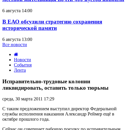
6 августа 14:00
В ЕАО обсудили стратегию сохранения
исторической памяти
6 августа 13:00
Все новости
Новости
События
Лента
Исправительно-
трудовые
Исправительно-трудовые колонии
колонии
ликвидировать, оставить только тюрьмы
ликвидировать,
оставить
среда, 30 марта 2011 17:29
только
тюрьмы
С таким предложением выступил директор Федеральной
службы исполнения наказания Александр Реймер ещё в
октябре прошлого года.
Сейчас он совершает рабочую поездку по исправительным