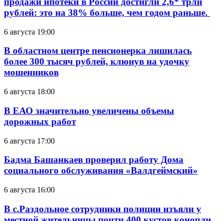
продажи ипотеки в России достигли 2,6* трлн
рублей: это на 38% больше, чем годом раньше.
6 августа 19:00
В областном центре пенсионерка лишилась
более 300 тысяч рублей, клюнув на удочку
мошенников
6 августа 18:00
В ЕАО значительно увеличены объемы
дорожных работ
6 августа 17:00
Бадма Башанкаев проверил работу Дома
социального обслуживания «Валдгеймский»
6 августа 16:00
В с.Раздольное сотрудники полиции изъяли у
местной жительницы почти 400 кустов конопли