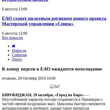
6 августа 13:00
ЕАО станет пилотным регионом нового проекта
Мастерской управления «Сенеж»
6 августа 12:00
Все новости
Новости
События
Лента
К
концу
К концу недели в ЕАО ожидается похолодание
недели
в
вторник, 29 Октября 2019 16:00
ЕАО
ожидается
похолодание
БИРОБИДЖАН, 29 октября, «Город на Бире»
—
Неустойчивый характер погоды сохраняется в Приамурье с
частой сменой воздушных масс. Циклоны быстро сменяются
антициклонами и наоборот, однако такие процессы