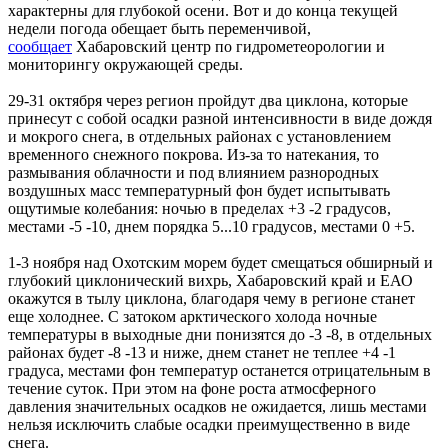
характерны для глубокой осени. Вот и до конца текущей
недели погода обещает быть переменчивой,
сообщает
Хабаровский центр по гидрометеорологии и
мониторингу окружающей среды.
29-31 октября через регион пройдут два циклона, которые
принесут с собой осадки разной интенсивности в виде дождя
и мокрого снега, в отдельных районах с установлением
временного снежного покрова. Из-за то натекания, то
размывания облачности и под влиянием разнородных
воздушных масс температурный фон будет испытывать
ощутимые колебания: ночью в пределах +3 -2 градусов,
местами -5 -10, днем порядка 5...10 градусов, местами 0 +5.
1-3 ноября над Охотским морем будет смещаться обширный и
глубокий циклонический вихрь, Хабаровский край и ЕАО
окажутся в тылу циклона, благодаря чему в регионе станет
еще холоднее. С затоком арктического холода ночные
температуры в выходные дни понизятся до -3 -8, в отдельных
районах будет -8 -13 и ниже, днем станет не теплее +4 -1
градуса, местами фон температур останется отрицательным в
течение суток. При этом на фоне роста атмосферного
давления значительных осадков не ожидается, лишь местами
нельзя исключить слабые осадки преимущественно в виде
снега.