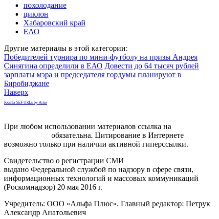
похолодание
циклон
Хабаровский край
ЕАО
Другие материалы в этой категории:
Победителей турнира по мини-футболу на призы Андрея
Синягина определили в ЕАО
Довести до 64 тысяч рублей
зарплаты мэра и председателя гордумы планируют в
Биробиджане
Наверх
Joomla SEF URLs by Artio
При любом использовании материалов ссылка на
gorodnabire.ru
обязательна. Цитирование в Интернете
возможно только при наличии активной гиперссылки.
Свидетельство о регистрации СМИ
ЭЛ № ФС 77-65771
выдано Федеральной службой по надзору в сфере связи,
информационных технологий и массовых коммуникаций
(Роскомнадзор) 20 мая 2016 г.
Учредитель: ООО «Альфа Плюс». Главный редактор: Петрук
Александр Анатольевич