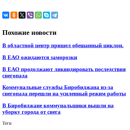
Похожие новости
В областной центр пришел обещанный циклон.
В ЕАО ожидаются заморозки
В ЕАО продолжают ликвидировать последствия
снегопада
Коммунальные службы Биробиджана из-за
снегопада перешли на усиленный режим работы
В Биробиджане коммунальщики вышли на
уборку города от снега
Теги