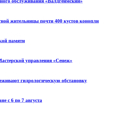
ьного обслуживания «Валдгеймский»
стной жительницы почти 400 кустов конопли
кой памяти
Мастерской управления «Сенеж»
леживают гидрологическую обстановку
е с 6 по 7 августа