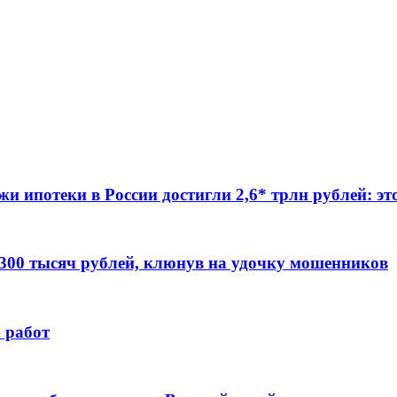
жи ипотеки в России достигли 2,6* трлн рублей: э
 300 тысяч рублей, клюнув на удочку мошенников
 работ