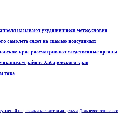
 апреля называют ухудшившиеся метеоусловия
го самолета сядет на скамью подсудимых
ровском крае рассматривают следственные органы
умиканском районе Хабаровского края
м тока
ступлений над своими малолетними детьми
Дальневосточные лео