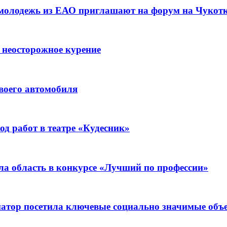
 молодежь из ЕАО приглашают на форум на Чукот
 неосторожное курение
воего автомобиля
д работ в театре «Кудесник»
ла область в конкурсе «Лучший по профессии»
рнатор посетила ключевые социально значимые о