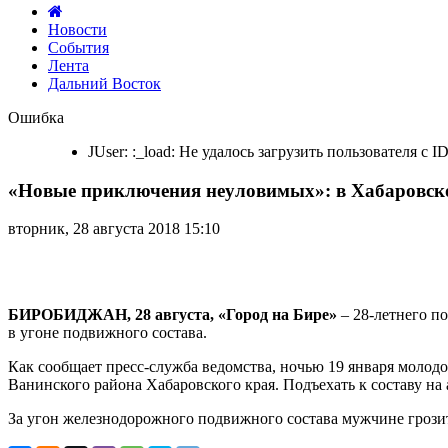
Новости
События
Лента
Дальний Восток
«Новые
Ошибка
приключения
неуловимых»:
JUser: :_load: Не удалось загрузить пользователя с ID
в
Хабаровском
«Новые приключения неуловимых»: в Хабаровском
крае
судят
местного
вторник, 28 августа 2018 15:10
жителя
за
угон
поезда
БИРОБИДЖАН, 28 августа, «Город на Бире»
– 28-летнего п
в угоне подвижного состава.
Как сообщает пресс-служба ведомства, ночью 19 января молод
Ванинского района Хабаровского края. Подъехать к составу на 
За угон железнодорожного подвижного состава мужчине грозит