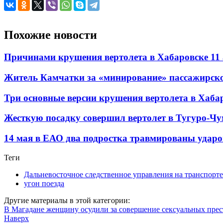
Похожие новости
Причинами крушения вертолета в Хабаровске 11
Житель Камчатки за «минирование» пассажирско
Три основные версии крушения вертолета в Хаба
Жесткую посадку совершил вертолет в Тугуро-Ч
14 мая в ЕАО два подростка травмированы ударо
Теги
Дальневосточное следственное управления на транспорте
угон поезда
Другие материалы в этой категории:
В Магадане женщину осудили за совершение сексуальных пре
Наверх