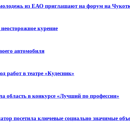
 молодежь из ЕАО приглашают на форум на Чукот
 неосторожное курение
воего автомобиля
д работ в театре «Кудесник»
ла область в конкурсе «Лучший по профессии»
рнатор посетила ключевые социально значимые о