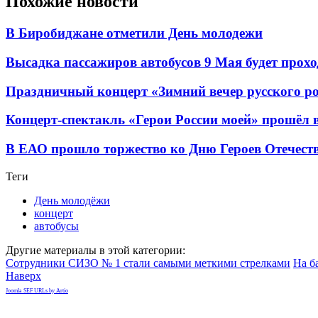
Похожие новости
В Биробиджане отметили День молодежи
Высадка пассажиров автобусов 9 Мая будет прохо
Праздничный концерт «Зимний вечер русского р
Концерт-спектакль «Герои России моей» прошёл 
В ЕАО прошло торжество ко Дню Героев Отечест
Теги
День молодёжи
концерт
автобусы
Другие материалы в этой категории:
Сотрудники СИЗО № 1 стали самыми меткими стрелками
На б
Наверх
Joomla SEF URLs by Artio