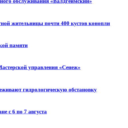
ьного обслуживания «Валдгеймский»
стной жительницы почти 400 кустов конопли
кой памяти
Мастерской управления «Сенеж»
леживают гидрологическую обстановку
е с 6 по 7 августа