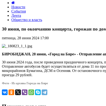
Новости
События
Лента
Общество и власть
30
июня,
30 июня, по окончанию концерта, горожан по до
по
окончанию
пятница, 28 июня 2024 17:00
концерта,
горожан
по
домам
БИРОБИДЖАН, 28 июня, «Город на Бире» - Отправление авто
отвезет
общественный
30 июня 2024 года, после проведения праздничного концерта,
транспорт
Отправление автобусов будет осуществляться от дома 11 по пр
микрорайонов Бумагина, ДСМ и Осенняя. От остановочного пун
проезда 29 рублей.
Фото - Из архива Города на Бире