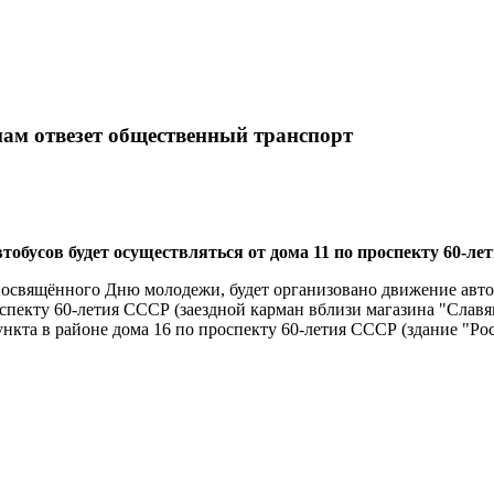
мам отвезет общественный транспорт
бусов будет осуществляться от дома 11 по проспекту 60-ле
 посвящённого Дню молодежи, будет организовано движение авт
оспекту 60-летия СССР (заездной карман вблизи магазина "Слав
кта в районе дома 16 по проспекту 60-летия СССР (здание "Ро