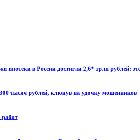
жи ипотеки в России достигли 2,6* трлн рублей: э
 300 тысяч рублей, клюнув на удочку мошенников
 работ