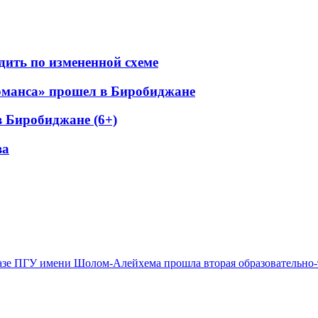
дить по измененной схеме
оманса» прошел в Биробиджане
в Биробиджане (6+)
ва
азе ПГУ имени Шолом-Алейхема прошла вторая образовательно-