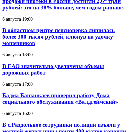
продажи ипотеки в России достигли 2,6* трлн
рублей: это на 38% больше, чем годом раньше.
6 августа 19:00
В областном центре пенсионерка лишилась
более 300 тысяч рублей, клюнув на удочку
мошенников
6 августа 18:00
В ЕАО значительно увеличены объемы
дорожных работ
6 августа 17:00
Бадма Башанкаев проверил работу Дома
социального обслуживания «Валдгеймский»
6 августа 16:00
В с.Раздольное сотрудники полиции изъяли у
местной жительницы почти 400 кустов конопли