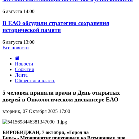
6 августа 14:00
В ЕАО обсудили стратегию сохранения
исторической памяти
6 августа 13:00
Все новости
Новости
События
Лента
Общество и власть
5
человек
5 человек приняли врачи в День открытых
приняли
дверей в Онкологическом диспансере ЕАО
врачи
в
вторник, 07 Октября 2025 17:00
День
открытых
дверей
в
БИРОБИДЖАН, 7 октября, «Город на
Онкологическом
Бире» - Мероприятие приурочили ко Всемирному дню