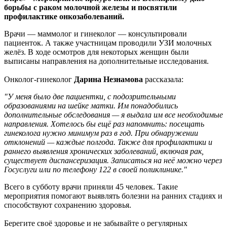
диспансере
борьбы с раком молочной железы и посвятили
ЕАО
профилактике онкозаболеваний.
Врачи — маммолог и гинеколог — консультировали
пациенток. А также участницам проводили УЗИ молочных
желёз. В ходе осмотров для некоторых женщин были
выписаны направления на дополнительные исследования.
Онколог-гинеколог
Дарина Незнамова
рассказала:
"У меня было две пациентки, с подозрительными
образованиями на шейке матки. Им понадобились
дополнительные обследования — я выдала им все необходимые
направления. Хотелось бы ещё раз напомнить: посещать
гинеколога нужно минимум раз в год. При обнаружении
отклонений — каждые полгода. Также для профилактики и
раннего выявления хронических заболеваний, включая рак,
существует диспансеризация. Записаться на неё можно через
Госуслуги или по телефону 122 в своей поликлинике."
Всего в субботу врачи приняли 45 человек. Такие
мероприятия помогают выявлять болезни на ранних стадиях и
способствуют сохранению здоровья.
Берегите своё здоровье и не забывайте о регулярных