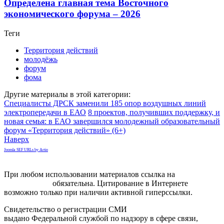
Определена главная тема Восточного
экономического форума – 2026
Теги
Территория действий
молодёжь
форум
фома
Другие материалы в этой категории:
Специалисты ДРСК заменили 185 опор воздушных линий
электропередачи в ЕАО
8 проектов, получивших поддержку, и
новая семья: в ЕАО завершился молодежный образовательный
форум «Территория действий» (6+)
Наверх
Joomla SEF URLs by Artio
При любом использовании материалов ссылка на
gorodnabire.ru
обязательна. Цитирование в Интернете
возможно только при наличии активной гиперссылки.
Свидетельство о регистрации СМИ
ЭЛ № ФС 77-65771
выдано Федеральной службой по надзору в сфере связи,