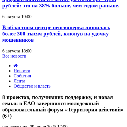
рублей: это на 38% больше, чем годом раньше.
6 августа 19:00
В областном центре пенсионерка лишилась
более 300 тысяч рублей, клюнув на удочку
мошенников
6 августа 18:00
Все новости
Новости
События
Лента
Общество и власть
8
проектов,
8 проектов, получивших поддержку, и новая
получивших
семья: в ЕАО завершился молодежный
поддержку,
образовательный форум «Территория действий»
и
(6+)
новая
семья:
в
понедельник, 09 июня 2025 17:00