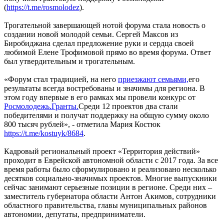
(
https://t.me/rosmolodez
).
Трогательной завершающей нотой форума стала новость о
создании новой молодой семьи. Сергей Максов из
Биробиджана сделал предложение руки и сердца своей
любимой Елене Трофимовой прямо во время форума. Ответ
был утвердительным и трогательным.
«Форум стал традицией, на него
приезжают семьями,
его
результаты всегда востребованы и значимы для региона. В
этом году впервые в его рамках мы провели конкурс от
Росмолодежь.Гранты.
Cреди 12 проектов два стали
победителями и получат поддержку на общую сумму около
800 тысяч рублей», - отметила Мария Костюк
https://t.me/kostuyk/8684
.
Кадровый региональный проект «Территория действий»
проходит в Еврейской автономной области с 2017 года. За все
время работы было сформулировано и реализовано несколько
десятков социально-значимых проектов. Многие выпускники
сейчас занимают серьезные позиции в регионе. Среди них –
заместитель губернатора области Антон Акимов, сотрудники
областного правительства, главы муниципальных районов
автономии, депутаты, предприниматели.