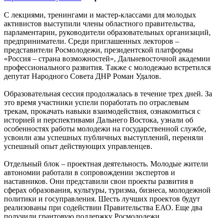
С лекциями, тренингами и мастер-классами для молодых
активистов выступили члены областного правительства,
парламентарии, руководители образовательных организаций,
предприниматели. Среди приглашенных лекторов –
представители Росмолодежи, президентской платформы
«Россия – страна возможностей», Дальневосточной академии
профессионального развития. Также с молодежью встретился
депутат Народного Совета ДНР Роман Удалов.
Образовательная сессия продолжалась в течение трех дней. За
это время участники успели поработать по отраслевым
трекам, прокачать навыки взаимодействия, ознакомиться с
историей и перспективами Дальнего Востока, узнали об
особенностях работы молодежи на государственной службе,
усвоили азы успешных публичных выступлений, переняли
успешный опыт действующих управленцев.
Отдельный блок – проектная деятельность. Молодые жители
автономии работали в сопровождении экспертов и
наставников. Они представили свои проекты развития в
сферах образования, культуры, туризма, бизнеса, молодежной
политики и госуправления. Шесть лучших проектов будут
реализованы при содействии Правительства ЕАО. Еще два
получили грантовую поддержку Росмолодежи