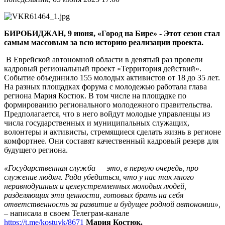
ЕАО
завершился
молодежный
БИРОБИДЖАН, 9 июня, «Город на Бире» - Этот сезон стал
образовательный
самым массовым за всю историю реализации проекта.
форум
«Территория
В Еврейской автономной области в девятый раз провели
действий»
кадровый региональный проект «Территория действий».
(6+)
Событие объединило 155 молодых активистов от 18 до 35 лет.
На разных площадках форума с молодежью работала глава
региона Мария Костюк. В том числе на площадке по
формированию регионального молодежного правительства.
Предполагается, что в него войдут молодые управленцы из
числа государственных и муниципальных служащих,
волонтеры и активисты, стремящиеся сделать жизнь в регионе
комфортнее. Они составят качественный кадровый резерв для
будущего региона.
«Государственная служба — это, в первую очередь, про
служение людям. Рада убедиться, что у нас так много
неравнодушных и целеустремленных молодых людей,
разделяющих эти ценности, готовых брать на себя
ответственность за развитие и будущее родной автономии»,
– написала в своем Телеграм-канале
https://t.me/kostuyk/8671
Мария Костюк.