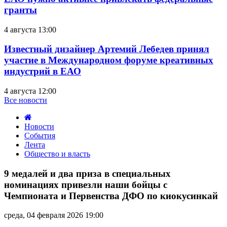
гранты
4 августа 13:00
Известный дизайнер Артемий Лебедев принял
участие в Международном форуме креативных
индустрий в ЕАО
4 августа 12:00
Все новости
Новости
События
Лента
Общество и власть
9
медалей
9 медалей и два приза в специальных
и
номинациях привезли наши бойцы с
два
Чемпионата и Первенства ДФО по киокусинкай
приза
в
среда, 04 февраля 2026 19:00
специальных
номинациях