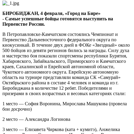
привезли
наши
БИРОБИДЖАН, 4 февраля, «Город на Бире»
бойцы
- Самые успешные бойцы готовятся выступить на
с
Первенстве России.
Чемпионата
и
В Петропавловске-Камчатском состоялись Чемпионат и
Первенства
Первенство Дальневосточного федерального округа по
ДФО
киокусинкай. В течение двух дней в ФОКе «Звездный» около
по
500 бойцов из девяти регионов бились за награды. Силу духа
киокусинкай
и мастерство боя показали спортсмены республики Бурятия,
Хабаровского, Забайкальского, Приморского и Камчатского
краев, Сахалинской и Еврейской автономной области,
Чукоткого автономного округа. Еврейскую автономную
область на турнире представляли команда СК «Самурай»
Октябрьского района в составе 4 человек и команда из г.
Биробиджана в количестве 12 ребят. Победителями и
призерами в своих возрастных и весовых категориях стали:
1 место — София Воронина, Мирослава Машукова (провела
бои досрочно)
2 место — Александра Логинова
3 место — Елизавета Чиркова (ката + кумитэ), Анжелика