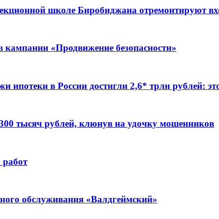
ррекционной школе Биробиджана отремонтируют в
ов кампании «Продвижение безопасности»
жи ипотеки в России достигли 2,6* трлн рублей: э
 300 тысяч рублей, клюнув на удочку мошенников
 работ
ьного обслуживания «Валдгеймский»