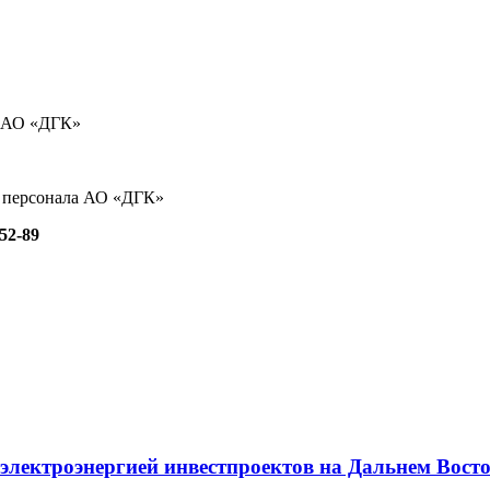
в АО «ДГК»
я персонала АО «ДГК»
52-89
электроэнергией инвестпроектов на Дальнем Вост