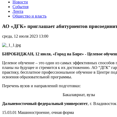
Новости
События
Лента
Общество и власть
АО
«ДГК»
АО «ДГК» приглашает абитуриентов присоединит
приглашает
абитуриентов
среда, 12 июля 2023 13:00
присоединиться
к
программе
целевого
БИРОБИДЖАН, 12 июля, «Город на Бире» - Целевое обучение 
обучения
Целевое обучение – это один из самых эффективных способов 
планы на будущее и стремится к их достижению. АО “ДГК” га
практику, бесплатное профессиональное обучение в Центре под
освоения образовательной программы.
Перечень вузов и направлений подготовки:
Бакалавриат, вузы
Дальневосточный федеральный университет
, г. Владивосток
15.03.01 Машиностроение, очная форма