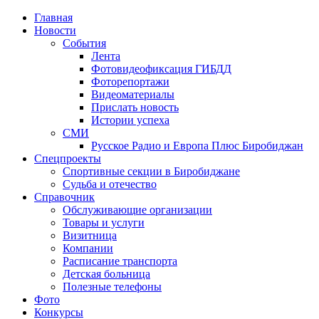
Главная
Новости
События
Лента
Фотовидеофиксация ГИБДД
1
Фоторепортажи
Видеоматериалы
Прислать новость
Истории успеха
СМИ
Русское Радио и Европа Плюс Биробиджан
Спецпроекты
Спортивные секции в Биробиджане
Судьба и отечество
Справочник
Обслуживающие организации
Товары и услуги
Визитница
Компании
Расписание транспорта
Детская больница
Полезные телефоны
Фото
Конкурсы