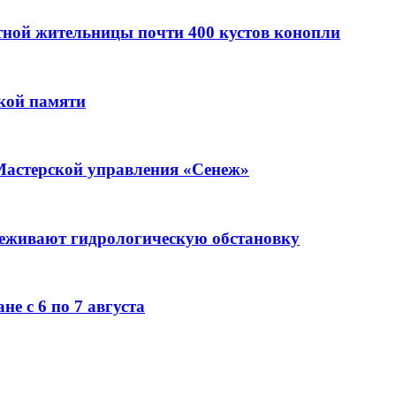
стной жительницы почти 400 кустов конопли
кой памяти
Мастерской управления «Сенеж»
леживают гидрологическую обстановку
е с 6 по 7 августа