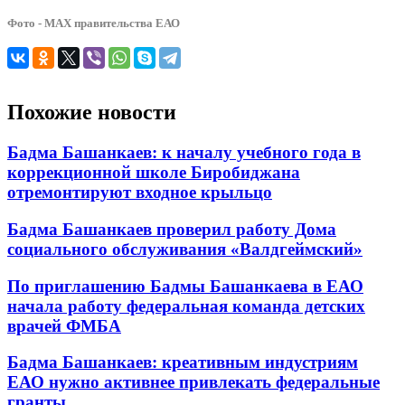
Фото - МАХ правительства ЕАО
Похожие новости
Бадма Башанкаев: к началу учебного года в
коррекционной школе Биробиджана
отремонтируют входное крыльцо
Бадма Башанкаев проверил работу Дома
социального обслуживания «Валдгеймский»
По приглашению Бадмы Башанкаева в ЕАО
начала работу федеральная команда детских
врачей ФМБА
Бадма Башанкаев: креативным индустриям
ЕАО нужно активнее привлекать федеральные
гранты