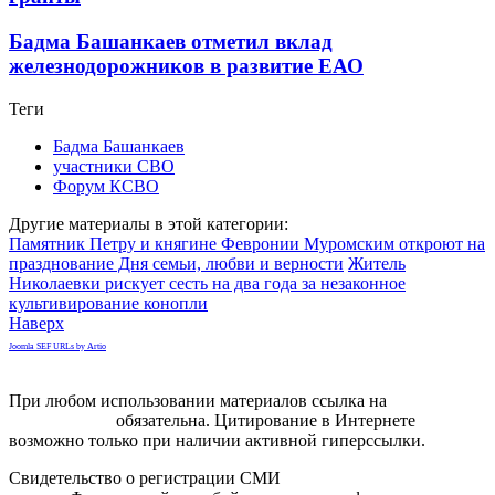
Бадма Башанкаев отметил вклад
железнодорожников в развитие ЕАО
Теги
Бадма Башанкаев
участники СВО
Форум КСВО
Другие материалы в этой категории:
Памятник Петру и княгине Февронии Муромским откроют на
празднование Дня семьи, любви и верности
Житель
Николаевки рискует сесть на два года за незаконное
культивирование конопли
Наверх
Joomla SEF URLs by Artio
При любом использовании материалов ссылка на
gorodnabire.ru
обязательна. Цитирование в Интернете
возможно только при наличии активной гиперссылки.
Свидетельство о регистрации СМИ
ЭЛ № ФС 77-65771