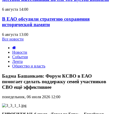
6 августа 14:00
В ЕАО обсудили стратегию сохранения
исторической памяти
6 августа 13:00
Все новости
Новости
События
Лента
Общество и власть
Бадма
Башанкаев:
Бадма Башанкаев: Форум КСВО в ЕАО
Форум
помогает сделать поддержку семей участников
КСВО
СВО ещё эффективнее
в
ЕАО
понедельник, 06 июля 2026 12:00
помогает
сделать
поддержку
семей