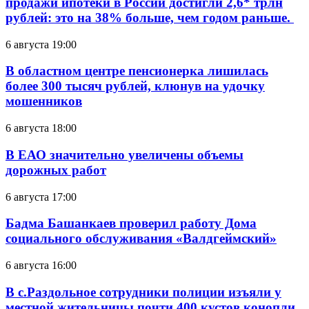
продажи ипотеки в России достигли 2,6* трлн
рублей: это на 38% больше, чем годом раньше.
6 августа 19:00
В областном центре пенсионерка лишилась
более 300 тысяч рублей, клюнув на удочку
мошенников
6 августа 18:00
В ЕАО значительно увеличены объемы
дорожных работ
6 августа 17:00
Бадма Башанкаев проверил работу Дома
социального обслуживания «Валдгеймский»
6 августа 16:00
В с.Раздольное сотрудники полиции изъяли у
местной жительницы почти 400 кустов конопли