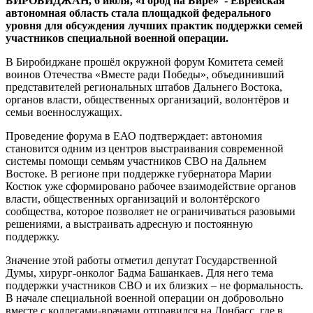
БИРОБИДЖАН, 6 июля, «Город на Бире» - Еврейская
участников
автономная область стала площадкой федерального
СВО
уровня для обсуждения лучших практик поддержки семей
ещё
участников специальной военной операции.
эффективнее
В Биробиджане прошёл окружной форум Комитета семей
воинов Отечества «Вместе ради Победы», объединивший
представителей региональных штабов Дальнего Востока,
органов власти, общественных организаций, волонтёров и
семьи военнослужащих.
Проведение форума в ЕАО подтверждает: автономия
становится одним из центров выстраивания современной
системы помощи семьям участников СВО на Дальнем
Востоке. В регионе при поддержке губернатора Марии
Костюк уже сформировано рабочее взаимодействие органов
власти, общественных организаций и волонтёрского
сообщества, которое позволяет не ограничиваться разовыми
решениями, а выстраивать адресную и постоянную
поддержку.
Значение этой работы отметил депутат Государственной
Думы, хирург-онколог Бадма Башанкаев. Для него тема
поддержки участников СВО и их близких – не формальность.
В начале специальной военной операции он добровольно
вместе с коллегами-врачами отправился на Донбасс, где в