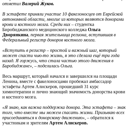
отметил
Валерий Жуков.
В эстафете приняли участие 10 факелоносцев от Еврейской
автономной области, многие из которых являются донорами
крови и костного мозга. Среди них –
студентка
Биробиджанского медицинского колледжа
Ольга
Дворянкина
,
первая жительница региона, вступившая в
Федеральный регистр доноров костного мозга.
«Вступить в регистр – простой и важный шаг, который
может спасти чью-то жизнь, я это сделала ещё три года
назад. Я горжусь, что стала частью этого движения в
Биробиджане», – поделилась Ольга.
Весь маршрут, который начался и завершился на площади
Ленина, вместе с факелоносцами пробежал амбассадор
эстафеты Артем Алискеров, прошедший 31 курс
химиотерапии и лично знающий значимость донорства крови
и костного мозга.
«Я знаю, как важна поддержка донора. Эта эстафета – знак
того, что вместе мы можем спасать жизни. Призываю всех
присоединяться к донорскому движению»,
– обратился к
участникам и зрителям
Артем Алискеров.