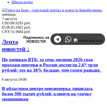
Школа радио
пятница
7 августа
USD
:
80.9293
руб.
EUR
:
93.1901
руб.
CNY
:
11.9684
руб.
Подпишись на
Лента
НОВОСТИ!
новостей ↓
По оценкам ВТБ, за семь месяцев 2026 года
продажи ипотеки в России достигли 2,6* трлн
рублей: это на 38% больше, чем годом раньше.
6 августа 19:00
В областном центре пенсионерка лишилась
более 300 тысяч рублей, клюнув на удочку
мошенников