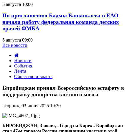
5 августа 10:00
По приглашению Бадмы Башанкаева в ЕАО
начала работу федеральная команда детских
врачей ФМБА
5 августа 09:00
Все новости
Новости
События
Лента
Общество и власть
Биробиджан
принял
Биробиджан принял Всероссийскую эстафету в
Всероссийскую
поддержку донорства костного мозга
эстафету
в
вторник, 03 июня 2025 19:20
поддержку
донорства
костного
мозга
БИРОБИДЖАН, 3 июня, «Город на Бире» -
Биробиджан
стал 47-м городом России, принявшим участие в этой