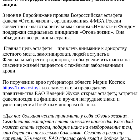
акции.
3 июня в Биробиджане прошла Всероссийская эстафета
факела «Огонь жизни», организованная ФМБА России
совместно с благотворительным фондом «Импакт» и Фондом
поддержки социальных инициатив «Огонь жизни». Она
объединит все регионы страны.
Главная цель эстафеты – привлечь внимание к донорству
костного мозга, замотивировать людей вступать в
Федеральный регистр доноров, чтобы увеличить шансы на
спасение жизней пациентов с тяжёлыми заболеваниями
крови.
По поручению врио губернатора области Марии Костюк
https://t.me/kostuyk
и.о. заместителя председателя
правительства ЕАО Валерий Жуков открыл эстафету, встретил
факелоносцев на финише и вручил нагрудные знаки и
удостоверения Почётным донорам области.
«Для нас большая честь принимать у себя «Огонь жизни».
Сегодняшняя эстафета стала символом надежды. Каждый
может стать героем, подарив шанс на выздоровление тем,
кто борется с тяжёлыми болезнями. Сегодня в регистр
вступили 25 человек, ЕАО сделала свой вклад в доброе дело», –