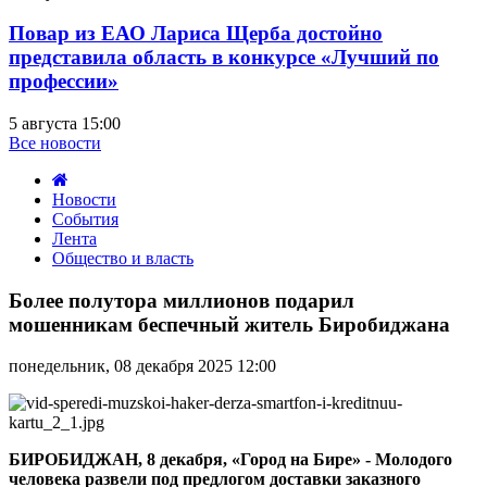
Повар из ЕАО Лариса Щерба достойно
представила область в конкурсе «Лучший по
профессии»
5 августа 15:00
Все новости
Новости
События
Лента
Общество и власть
Более
полутора
Более полутора миллионов подарил
миллионов
мошенникам беспечный житель Биробиджана
подарил
мошенникам
понедельник, 08 декабря 2025 12:00
беспечный
житель
Биробиджана
БИРОБ
ИДЖАН, 8 декабря, «Город на Бире» - Молодого
человека развели под предлогом доставки заказного