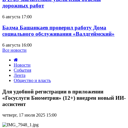
дорожных работ
6 августа 17:00
Бадма Башанкаев проверил работу Дома
социального обслуживания «Валдгеймский»
6 августа 16:00
Все новости
Новости
События
Лента
Общество и власть
Для
удобной
Для удобной регистрации в приложении
регистрации
«Госуслуги Биометрия» (12+) внедрен новый ИИ-
в
ассистент
приложении
«Госуслуги
четверг, 17 июля 2025 15:00
Биометрия»
(12+)
внедрен