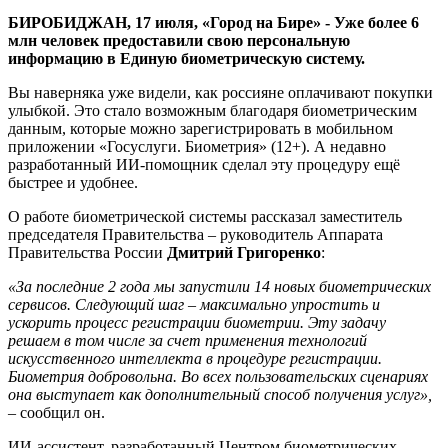
новый
БИРОБИДЖАН, 17 июля, «Город на Бире» - Уже более 6
ИИ-
млн человек предоставили свою персональную
ассистент
информацию в Единую биометрическую систему.
Вы наверняка уже видели, как россияне оплачивают покупки
улыбкой. Это стало возможным благодаря биометрическим
данным, которые можно зарегистрировать в мобильном
приложении «Госуслуги. Биометрия» (12+). А недавно
разработанный ИИ-помощник сделал эту процедуру ещё
быстрее и удобнее.
О работе биометрической системы рассказал заместитель
председателя Правительства – руководитель Аппарата
Правительства России
Дмитрий Григоренко
:
«За последние 2 года мы запустили 14 новых биометрических
сервисов. Следующий шаг – максимально упростить и
ускорить процесс регистрации биометрии. Эту задачу
решаем в том числе за счет применения технологий
искусственного интеллекта в процедуре регистрации.
Биометрия добровольна. Во всех пользовательских сценариях
она выступает как дополнительный способ получения услуг»,
– сообщил он.
ИИ-ассистент, разработанный Центром биометрических