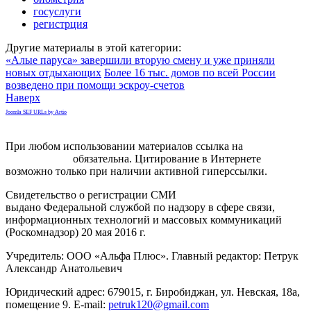
госуслуги
регистрция
Другие материалы в этой категории:
«Алые паруса» завершили вторую смену и уже приняли
новых отдыхающих
Более 16 тыс. домов по всей России
возведено при помощи эскроу-счетов
Наверх
Joomla SEF URLs by Artio
При любом использовании материалов ссылка на
gorodnabire.ru
обязательна. Цитирование в Интернете
возможно только при наличии активной гиперссылки.
Свидетельство о регистрации СМИ
ЭЛ № ФС 77-65771
выдано Федеральной службой по надзору в сфере связи,
информационных технологий и массовых коммуникаций
(Роскомнадзор) 20 мая 2016 г.
Учредитель: ООО «Альфа Плюс». Главный редактор: Петрук
Александр Анатольевич
Юридический адрес: 679015, г. Биробиджан, ул. Невская, 18а,
помещение 9. E-mail:
petruk120@gmail.com