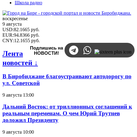
Школа радио
воскресенье
9 августа
USD
:
82.1665
руб.
EUR
:
94.8366
руб.
CNY
:
12.1655
руб.
Подпишись на
Лента
НОВОСТИ!
новостей ↓
В Биробиджане благоустраивают автодорогу по
ул. Советской
9 августа 13:00
Дальний Восток: от триллионных соглашений к
реальным переменам. О чем Юрий Трутнев
доложил Президенту
9 августа 10:00