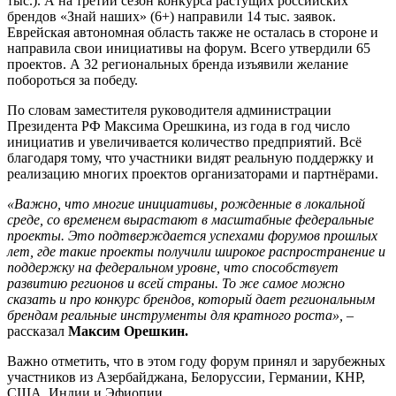
тыс.). А на третий сезон конкурса растущих российских
брендов «Знай наших» (6+) направили 14 тыс. заявок.
Еврейская автономная область также не осталась в стороне и
направила свои инициативы на форум. Всего утвердили 65
проектов. А 32 региональных бренда изъявили желание
побороться за победу.
По словам заместителя руководителя администрации
Президента РФ Максима Орешкина, из года в год число
инициатив и увеличивается количество предприятий. Всё
благодаря тому, что участники видят реальную поддержку и
реализацию многих проектов организаторами и партнёрами.
«Важно, что многие инициативы, рожденные в локальной
среде, со временем вырастают в масштабные федеральные
проекты. Это подтверждается успехами форумов прошлых
лет, где такие проекты получили широкое распространение и
поддержку на федеральном уровне, что способствует
развитию регионов и всей страны. То же самое можно
сказать и про конкурс брендов, который дает региональным
брендам реальные инструменты для кратного роста»,
–
рассказал
Максим Орешкин.
Важно отметить, что в этом году форум принял и зарубежных
участников из Азербайджана, Белоруссии, Германии, КНР,
США, Индии и Эфиопии.