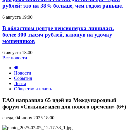
рублей: это на 38% больше, чем годом раньше.
6 августа 19:00
В областном центре пенсионерка лишилась
более 300 тысяч рублей, клюнув на удочку
мошенников
6 августа 18:00
Все новости
Новости
События
Лента
Общество и власть
ЕАО
направила
ЕАО направила 65 идей на Международный
65
форум «Сильные идеи для нового времени» (6+)
идей
на
среда, 04 июня 2025 18:00
Международный
форум
«Сильные