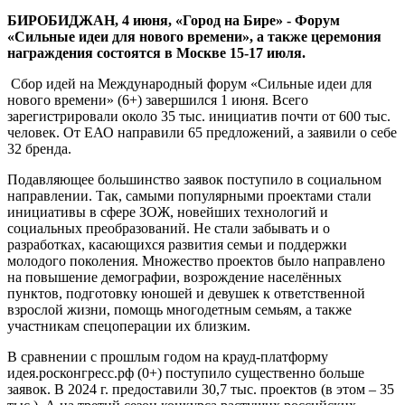
идеи
БИРОБИДЖАН, 4 июня, «Город на Бире» -
Форум
для
«Сильные идеи для нового времени», а также церемония
нового
награждения состоятся в Москве
15-17
июля.
времени»
(6+)
Сбор идей на Международный форум «Сильные идеи для
нового времени» (6+) завершился 1 июня. Всего
зарегистрировали около 35 тыс. инициатив почти от 600 тыс.
человек. От ЕАО направили 65 предложений, а заявили о себе
32 бренда.
Подавляющее большинство заявок поступило в социальном
направлении. Так, самыми популярными проектами стали
инициативы в сфере ЗОЖ, новейших технологий и
социальных преобразований. Не стали забывать и о
разработках, касающихся развития семьи и поддержки
молодого поколения. Множество проектов было направлено
на повышение демографии, возрождение населённых
пунктов, подготовку юношей и девушек к ответственной
взрослой жизни, помощь многодетным семьям, а также
участникам спецоперации их близким.
В сравнении с прошлым годом на крауд-платформу
идея.росконгресс.рф
(0+) поступило существенно больше
заявок. В 2024 г. предоставили 30,7 тыс. проектов (в этом – 35