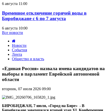
6 августа 11:00
Временное отключение горячей воды в
Биробиджане с 6 по 7 августа
6 августа 10:00
Все новости
Новости
События
Лента
Общество и власть
«Единая
Россия»
«Единая Россия» назвала имена кандидатов на
назвала
выборы в парламент Еврейской автономной
имена
области
кандидатов
на
вторник, 07 июля 2026 09:00
выборы
в
парламент
Еврейской
БИРОБИДЖАН, 7 июля, «Город на Бире» - В
автономной
Биробиджане завершился второй этап XL Конференции