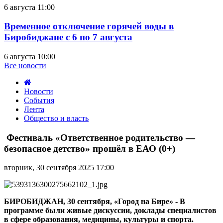
6 августа 11:00
Временное отключение горячей воды в
Биробиджане с 6 по 7 августа
6 августа 10:00
Все новости
Новости
События
Лента
Общество и власть
Фестиваль
«Ответственное
Фестиваль «Ответственное родительство —
родительство
безопасное детство» прошёл в ЕАО (0+)
—
безопасное
вторник, 30 сентября 2025 17:00
детство»
прошёл
в
ЕАО
БИРОБИДЖАН, 30 сентября, «Город на Бире» - В
(0+)
программе были живые дискуссии, доклады специалистов
в сфере образования, медицины, культуры и спорта.