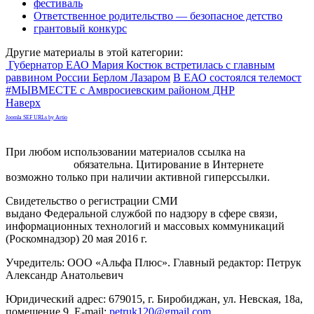
фестиваль
Ответственное родительство — безопасное детство
грантовый конкурс
Другие материалы в этой категории:
Губернатор ЕАО Мария Костюк встретилась с главным
раввином России Берлом Лазаром
В ЕАО состоялся телемост
#МЫВМЕСТЕ с Амвросиевским районом ДНР
Наверх
Joomla SEF URLs by Artio
При любом использовании материалов ссылка на
gorodnabire.ru
обязательна. Цитирование в Интернете
возможно только при наличии активной гиперссылки.
Свидетельство о регистрации СМИ
ЭЛ № ФС 77-65771
выдано Федеральной службой по надзору в сфере связи,
информационных технологий и массовых коммуникаций
(Роскомнадзор) 20 мая 2016 г.
Учредитель: ООО «Альфа Плюс». Главный редактор: Петрук
Александр Анатольевич
Юридический адрес: 679015, г. Биробиджан, ул. Невская, 18а,
помещение 9. E-mail:
petruk120@gmail.com