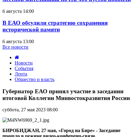
6 августа 14:00
В ЕАО обсудили стратегию сохранения
исторической памяти
6 августа 13:00
Все новости
Новости
События
Лента
Общество и власть
Губернатор
ЕАО
Губернатор ЕАО принял участие в заседании
принял
итоговой Коллегии Минвостокразвития России
участие
в
суббота, 27 мая 2023 08:00
заседании
итоговой
Коллегии
Минвостокразвития
БИРОБИДЖАН, 27 мая, «Город на Бире» -
Заседание
России
прошло в режиме видео-конференц-связи.