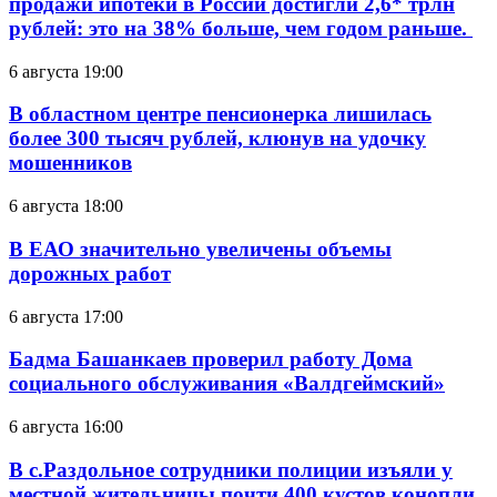
продажи ипотеки в России достигли 2,6* трлн
рублей: это на 38% больше, чем годом раньше.
6 августа 19:00
В областном центре пенсионерка лишилась
более 300 тысяч рублей, клюнув на удочку
мошенников
6 августа 18:00
В ЕАО значительно увеличены объемы
дорожных работ
6 августа 17:00
Бадма Башанкаев проверил работу Дома
социального обслуживания «Валдгеймский»
6 августа 16:00
В с.Раздольное сотрудники полиции изъяли у
местной жительницы почти 400 кустов конопли