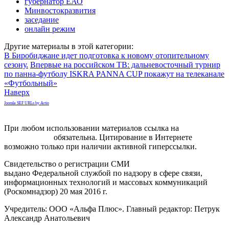
губернатор ЕАО
Минвостокразвития
заседание
онлайн режим
Другие материалы в этой категории:
В Биробиджане идет подготовка к новому отопительному
сезону.
Впервые на российском ТВ: дальневосточный турнир
по панна-футболу ISKRA PANNA CUP покажут на телеканале
«Футбольный»
Наверх
Joomla SEF URLs by Artio
При любом использовании материалов ссылка на
gorodnabire.ru
обязательна. Цитирование в Интернете
возможно только при наличии активной гиперссылки.
Свидетельство о регистрации СМИ
ЭЛ № ФС 77-65771
выдано Федеральной службой по надзору в сфере связи,
информационных технологий и массовых коммуникаций
(Роскомнадзор) 20 мая 2016 г.
Учредитель: ООО «Альфа Плюс». Главный редактор: Петрук
Александр Анатольевич