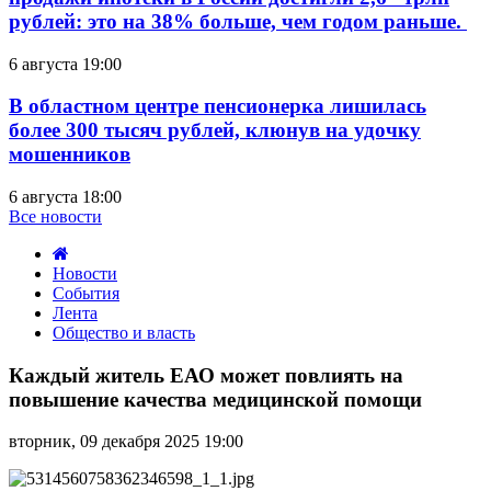
рублей: это на 38% больше, чем годом раньше.
6 августа 19:00
В областном центре пенсионерка лишилась
более 300 тысяч рублей, клюнув на удочку
мошенников
6 августа 18:00
Все новости
Новости
События
Лента
Общество и власть
Каждый
житель
Каждый житель ЕАО может повлиять на
ЕАО
повышение качества медицинской помощи
может
повлиять
вторник, 09 декабря 2025 19:00
на
повышение
качества