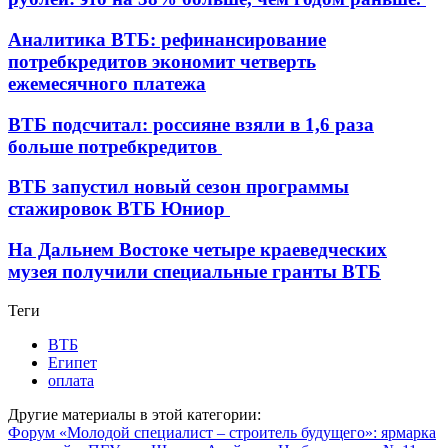
Аналитика ВТБ: рефинансирование
потребкредитов экономит четверть
ежемесячного платежа
ВТБ подсчитал: россияне взяли в 1,6 раза
больше потребкредитов
ВТБ запустил новый сезон программы
стажировок ВТБ Юниор
На Дальнем Востоке четыре краеведческих
музея получили специальные гранты ВТБ
Теги
ВТБ
Египет
оплата
Другие материалы в этой категории:
Форум «Молодой специалист – строитель будущего»: ярмарка