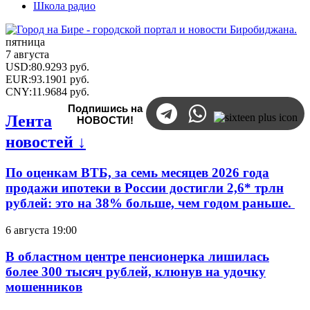
Школа радио
пятница
7 августа
USD
:
80.9293
руб.
EUR
:
93.1901
руб.
CNY
:
11.9684
руб.
Подпишись на
Лента
НОВОСТИ!
новостей ↓
По оценкам ВТБ, за семь месяцев 2026 года
продажи ипотеки в России достигли 2,6* трлн
рублей: это на 38% больше, чем годом раньше.
6 августа 19:00
В областном центре пенсионерка лишилась
более 300 тысяч рублей, клюнув на удочку
мошенников