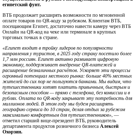
Египте
египетский фунт.
ВТБ продолжает расширять возможности по мгновенной
оплате товаров по QR-коду за рубежом. Клиентам ВТБ,
посещающим Египет, достаточно навести камеру через ВТБ
Онлайн на QR-код на чеке или терминале в крупных
торговых точках в стране.
«Египет входит в тройку лидеров по популярности
направления у туристов, в 2025 году страну посетило более
1,7 млн россиян. Египет активно развивает цифровую
экономику, поддерживает внедрение QR-платежей и
расширение безналичных расчётов. Ускоряет эти процессы
огромный потенциал местного рынка: больше 40% местных
жителей до сих пор не пользуются банками. Мы видим, что
путешественники хотят платить привычным, быстрым и
безопасным способом — прямо с телефона, без комиссии и в
рублях. Оплата по QR-коду закрывает эту потребность для
миллионов людей. В этом году мы будем расширять
географию сервиса до 10 стран, делая отдых за рубежом
максимально комфортным для путешественников»
, —
отметил старший вице-президент ВТБ, руководитель
департамента продуктов розничного бизнеса
Алексей
Охорзин.