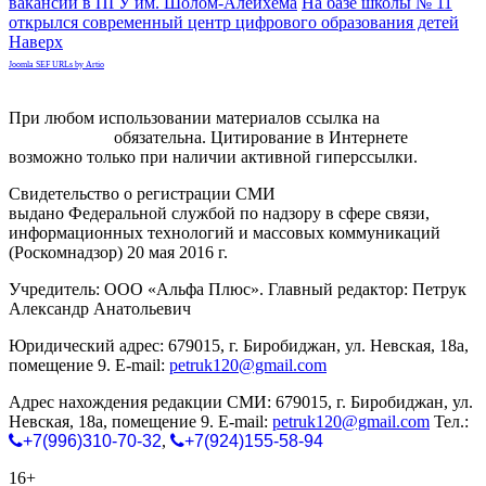
вакансий в ПГУ им. Шолом-Алейхема
На базе школы № 11
открылся современный центр цифрового образования детей
Наверх
Joomla SEF URLs by Artio
При любом использовании материалов ссылка на
gorodnabire.ru
обязательна. Цитирование в Интернете
возможно только при наличии активной гиперссылки.
Свидетельство о регистрации СМИ
ЭЛ № ФС 77-65771
выдано Федеральной службой по надзору в сфере связи,
информационных технологий и массовых коммуникаций
(Роскомнадзор) 20 мая 2016 г.
Учредитель: ООО «Альфа Плюс». Главный редактор: Петрук
Александр Анатольевич
Юридический адрес: 679015, г. Биробиджан, ул. Невская, 18а,
помещение 9. E-mail:
petruk120@gmail.com
Адрес нахождения редакции СМИ: 679015, г. Биробиджан, ул.
Невская, 18а, помещение 9. E-mail:
petruk120@gmail.com
Тел.:
+7(996)310-70-32
,
+7(924)155-58-94
16+