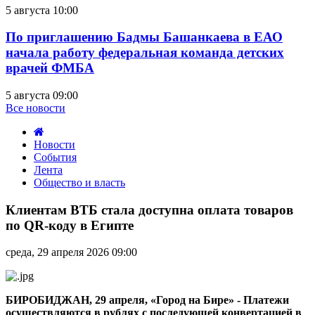
5 августа 10:00
По приглашению Бадмы Башанкаева в ЕАО
начала работу федеральная команда детских
врачей ФМБА
5 августа 09:00
Все новости
Новости
События
Лента
Общество и власть
Клиентам
ВТБ
Клиентам ВТБ стала доступна оплата товаров
стала
по QR-коду в Египте
доступна
оплата
среда, 29 апреля 2026 09:00
товаров
по
QR-
коду
БИРОБИДЖАН, 29 апреля, «Город на Бире» - Платежи
в
осуществляются в рублях с последующей конвертацией в