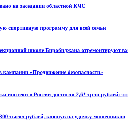
вано на заседании областной КЧС
ую спортивную программу для всей семьи
ррекционной школе Биробиджана отремонтируют в
ов кампании «Продвижение безопасности»
жи ипотеки в России достигли 2,6* трлн рублей: э
 300 тысяч рублей, клюнув на удочку мошенников