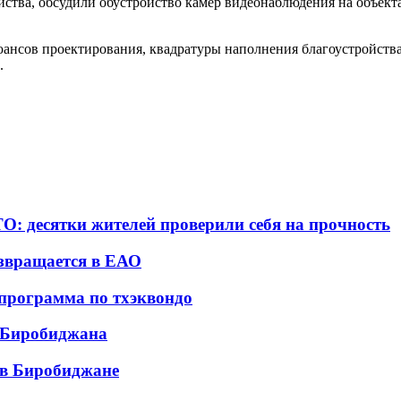
ства, обсудили обустройство камер видеонаблюдения на объект
нюансов проектирования, квадратуры наполнения благоустройств
.
: десятки жителей проверили себя на прочность
звращается в ЕАО
программа по тхэквондо
 Биробиджана
 в Биробиджане