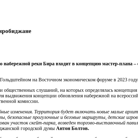
Биробиджане
о набережной реки Бира входит в концепцию мастер-плана – 
Гольдштейном на Восточном экономическом форуме в 2023 году 
 общественных слушаний, на которых определялась концепция р
для выдвижения концепции обновления набережной на всероссий
твенной комиссии.
ые изменения. Территория будет включать новые малые архит
злы, безопасные прогулочные и беговые маршруты, детские иг
ован участок скейт-парка, возведен торгово-выставочный пави
биджанской городской думы
Антон Болтов.