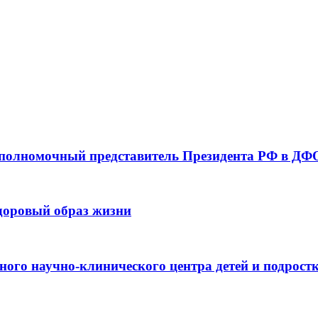
 полномочный представитель Президента РФ в ДФО
здоровый образ жизни
ьного научно-клинического центра детей и подрос