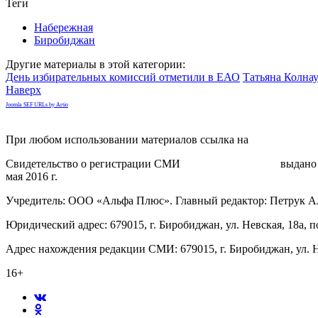
Теги
Набережная
Биробиджан
Другие материалы в этой категории:
День избирательных комиссий отметили в ЕАО
Татьяна Колна
Наверх
Joomla SEF URLs by Artio
При любом использовании материалов ссылка на
gorodnabire.ru
Свидетельство о регистрации СМИ
ЭЛ № ФС 77-65771
выдано 
мая 2016 г.
Учредитель: ООО «Альфа Плюс». Главный редактор: Петрук А
Юридический адрес: 679015, г. Биробиджан, ул. Невская, 18а, п
Адрес нахождения редакции СМИ: 679015, г. Биробиджан, ул. Н
16+