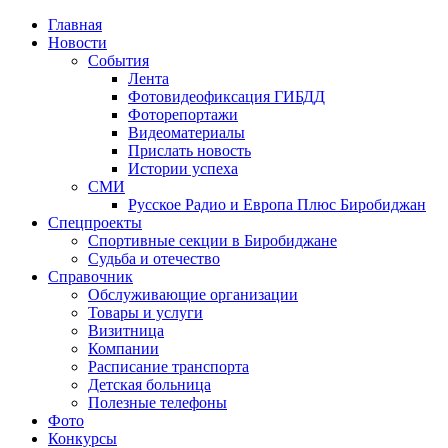
Главная
Новости
События
Лента
Фотовидеофиксация ГИБДД
1
Фоторепортажи
Видеоматериалы
Прислать новость
Истории успеха
СМИ
Русское Радио и Европа Плюс Биробиджан
Спецпроекты
Спортивные секции в Биробиджане
Судьба и отечество
Справочник
Обслуживающие организации
Товары и услуги
Визитница
Компании
Расписание транспорта
Детская больница
Полезные телефоны
Фото
Конкурсы