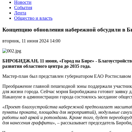
Новости
События
Лента
Общество и власть
Концепцию
обновления
Концепцию обновления набережной обсудили в 
набережной
обсудили
вторник, 11 июня 2024 14:00
в
Биробиджане
БИРОБИДЖАН, 11 июня, «Город на Бире» -
Благоустройств
развития областного центра до 2035 года.
Мастер-план был представлен губернатором ЕАО Ростиславом 
Преображение главной пешеходной зоны поддержали участники
для жизни города. Сейчас мэрия Биробиджана готовит заявку 
Накануне в администрации города состоялось заседание общес
«Проект благоустройства набережной предполагает масштабн
пункты проката, площадки для мероприятий), модульные сану
работы над аркой и ротондами. Кроме того, будет переоборуд
для нанесения граффити»
, – рассказывает председатель Биро