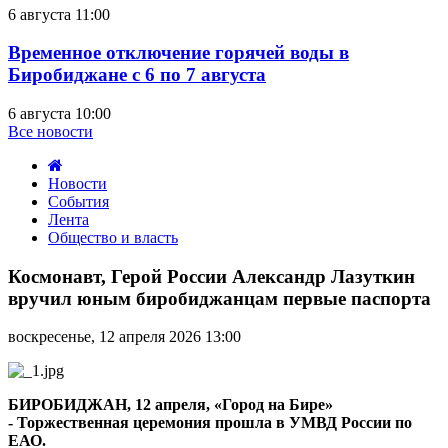
6 августа 11:00
Временное отключение горячей воды в
Биробиджане с 6 по 7 августа
6 августа 10:00
Все новости
Новости
События
Лента
Общество и власть
Космонавт,
Герой
Космонавт, Герой России Александр Лазуткин
России
вручил юным биробиджанцам первые паспорта
Александр
Лазуткин
воскресенье, 12 апреля 2026 13:00
вручил
юным
биробиджанцам
первые
БИРОБИДЖАН, 12 апреля, «Город на Бире»
паспорта
- Торжественная церемония прошла в УМВД России по
ЕАО.