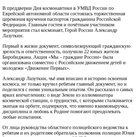
В преддверии Дня космонавтики в УМВД России по
Еврейской автономной области состоялась торжественная
церемония вручения паспортов гражданина Российской
Федерации. Главным гостем и почётным участником
мероприятия стал космонавт, Герой России Александр
Лазуткин.
Первый в жизни документ, символизирующий гражданскую
зрелость и ответственность, получили 22 юных жителя
Биробиджана. Акция «Мы – граждане России» была
организована совместно с Российским движением детей и
молодежи «Движение Первых».
Александр Лазуткин, чьё имя вписано в историю освоения
космоса, не только вручил ребятам главный документ, но и
поделился с ними уникальным опытом. Он рассказал о самых
ярких впечатлениях: о виде Земли из иллюминатора
космической станции, о трудностях, с которыми сталкивается
экипаж на орбите, подчеркнув, что именно взаимовыручка,
дисциплина и любовь к Родине помогают преодолевать
любые испытания.
От лица руководства областного полицейского ведомства к
ребятам и их родителям обратилась полковник полиции Юлия