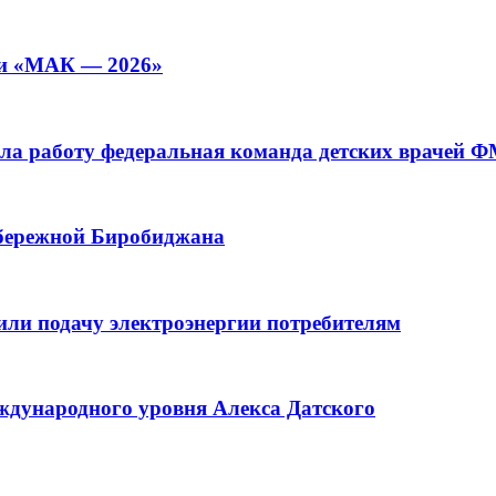
ии «МАК — 2026»
а работу федеральная команда детских врачей 
абережной Биробиджана
или подачу электроэнергии потребителям
ждународного уровня Алекса Датского