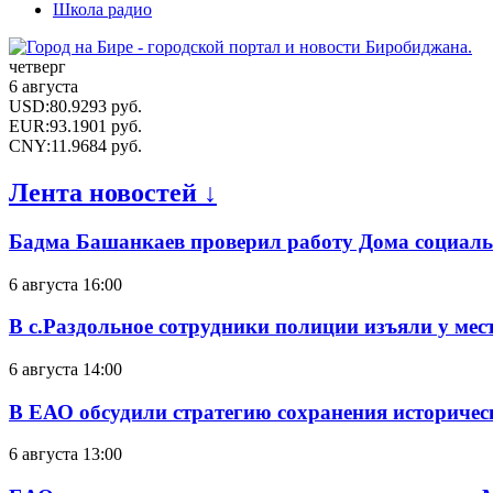
Школа радио
четверг
6 августа
USD
:
80.9293
руб.
EUR
:
93.1901
руб.
CNY
:
11.9684
руб.
Лента новостей ↓
Бадма Башанкаев проверил работу Дома социал
6 августа 16:00
В с.Раздольное сотрудники полиции изъяли у ме
6 августа 14:00
В ЕАО обсудили стратегию сохранения историчес
6 августа 13:00