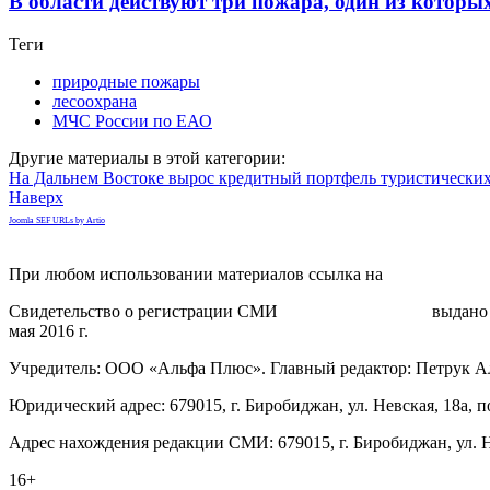
В области действуют три пожара, один из которы
Теги
природные пожары
лесоохрана
МЧС России по ЕАО
Другие материалы в этой категории:
На Дальнем Востоке вырос кредитный портфель туристически
Наверх
Joomla SEF URLs by Artio
При любом использовании материалов ссылка на
gorodnabire.ru
Свидетельство о регистрации СМИ
ЭЛ № ФС 77-65771
выдано 
мая 2016 г.
Учредитель: ООО «Альфа Плюс». Главный редактор: Петрук А
Юридический адрес: 679015, г. Биробиджан, ул. Невская, 18а, п
Адрес нахождения редакции СМИ: 679015, г. Биробиджан, ул. Н
16+