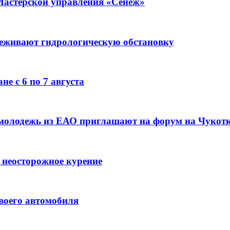
Мастерской управления «Сенеж»
леживают гидрологическую обстановку
е с 6 по 7 августа
 молодежь из ЕАО приглашают на форум на Чукот
 неосторожное курение
воего автомобиля