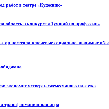
д работ в театре «Кудесник»
ла область в конкурсе «Лучший по профессии»
рнатор посетила ключевые социально значимые о
иробиджана
ов экономит четверть ежемесячного платежа
 и трансформационная игра