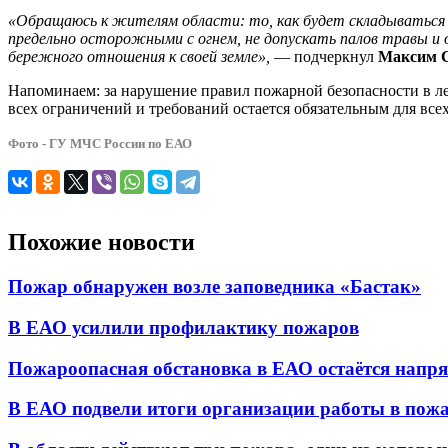
«Обращаюсь к жителям области: то, как будет складываться 
предельно осторожными с огнем, не допускать палов травы и 
бережного отношения к своей земле»,
— подчеркнул
Максим С
Напоминаем: за нарушение правил пожарной безопасности в л
всех ограничений и требований остается обязательным для все
Фото - ГУ МЧС России по ЕАО
Похожие новости
Пожар обнаружен возле заповедника «Бастак»
В ЕАО усилили профилактику пожаров
Пожароопасная обстановка в ЕАО остаётся напр
В ЕАО подвели итоги организации работы в пожа