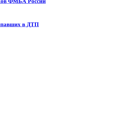
тков ФМБА России
попавших в ДТП