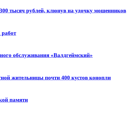
 300 тысяч рублей, клюнув на удочку мошенников
 работ
ьного обслуживания «Валдгеймский»
стной жительницы почти 400 кустов конопли
кой памяти