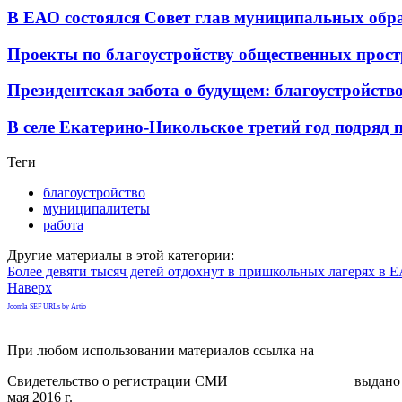
В ЕАО состоялся Совет глав муниципальных обр
Проекты по благоустройству общественных прост
Президентская забота о будущем: благоустройств
В селе Екатерино-Никольское третий год подряд
Теги
благоустройство
муниципалитеты
работа
Другие материалы в этой категории:
Более девяти тысяч детей отдохнут в пришкольных лагерях в 
Наверх
Joomla SEF URLs by Artio
При любом использовании материалов ссылка на
gorodnabire.ru
Свидетельство о регистрации СМИ
ЭЛ № ФС 77-65771
выдано 
мая 2016 г.