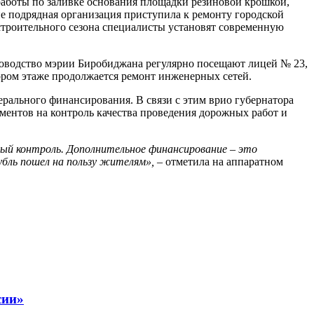
боты по заливке основания площадки резиновой крошкой,
е подрядная организация приступила к ремонту городской
 строительного сезона специалисты установят современную
уководство мэрии Биробиджана регулярно посещают лицей № 23,
тором этаже продолжается ремонт инженерных сетей.
рального финансирования. В связи с этим врио губернатора
ентов на контроль качества проведения дорожных работ и
ый контроль. Дополнительное финансирование – это
бль пошел на пользу жителям»,
– отметила на аппаратном
сии»