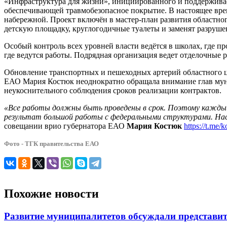
«Инфраструктура для жизни», инициированного и поддержива
обеспечивающей травмобезопасное покрытие. В настоящее вре
набережной. Проект включён в мастер-план развития областног
детскую площадку, круглогодичные туалеты и заменят разруш
Особый контроль всех уровней власти ведётся в школах, где 
где ведутся работы. Подрядная организация ведет отделочные 
Обновление транспортных и пешеходных артерий областного ц
ЕАО Мария Костюк неоднократно обращала внимание глав мун
неукоснительного соблюдения сроков реализации контрактов.
«Все работы должны быть проведены в срок. Поэтому каждый 
результат большой работы с федеральными структурами. Нас
совещании врио губернатора ЕАО
Мария Костюк
https://t.me/
Фото - ТГК правительства ЕАО
Похожие новости
Развитие муниципалитетов обсуждали представит