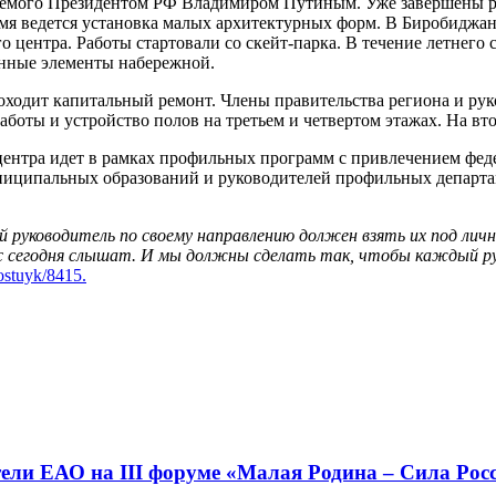
емого Президентом РФ Владимиром Путиным. Уже завершены ра
мя ведется установка малых архитектурных форм. В Биробиджан
о центра. Работы стартовали со скейт-парка. В течение летнего
енные элементы набережной.
проходит капитальный ремонт. Члены правительства региона и р
работы и устройство полов на третьем и четвертом этажах. На в
ентра идет в рамках профильных программ с привлечением феде
иципальных образований и руководителей профильных департам
руководитель по своему направлению должен взять их под личн
 сегодня слышат. И мы должны сделать так, чтобы каждый ру
kostuyk/8415.
ели ЕАО на III форуме «Малая Родина – Сила Рос