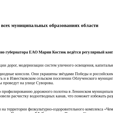
 всех муниципальных образованиях области
о губернатора ЕАО Марии Костюк ведётся регулярный контр
ции дорог, модернизации систем уличного освещения, капитальн
диодные консоли. Они украшены звёздами Победы и российским
ь и в Известковском сельском поселении Облученского муницип
ы проведут на улице Суворова.
о профилированию дорожного полотна в Ленинском муниципальн
овели расчистку водоотводных канав, что поможет избежать ра
 на территории физкультурно-оздоровительного комплекса «Чем