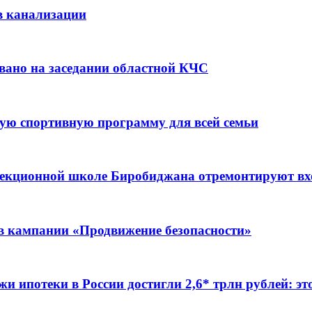
в канализации
вано на заседании областной КЧС
ую спортивную программу для всей семьи
ррекционной школе Биробиджана отремонтируют в
ов кампании «Продвижение безопасности»
жи ипотеки в России достигли 2,6* трлн рублей: э