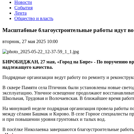
Новости
События
Лента
Общество и власть
Масштабные
благоустроительные
Масштабные благоустроительные работы идут во
работы
идут
вторник, 27 мая 2025 10:00
во
всех
муниципальных
образованиях
БИРОБИДЖАН, 27 мая, «Город на Бире» - По поручению ври
области
надлежащего качества.
Подрядные организации ведут работу по ремонту и реконструк
В сквере Памяти села Птичник были установлены новые свето
эксплуатацию. Уличное освещение продолжают восстанавливат
Школьная, Трудовая и Волочаевская. В ближайшее время работ
На минувшей неделе подрядная организация провела работы п
между сёлами Башмак и Кирово. В селе Горное специалисты пр
и при повышении уровня грунтовых и талых вод.
В посёлке Николаевка завершаются благоустроительные работы