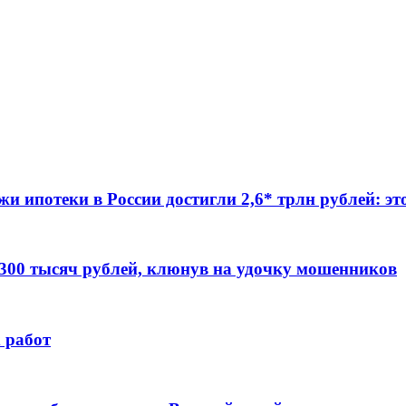
жи ипотеки в России достигли 2,6* трлн рублей: э
 300 тысяч рублей, клюнув на удочку мошенников
 работ