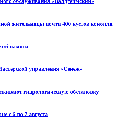
ьного обслуживания «Валдгеймский»
стной жительницы почти 400 кустов конопли
кой памяти
Мастерской управления «Сенеж»
леживают гидрологическую обстановку
е с 6 по 7 августа