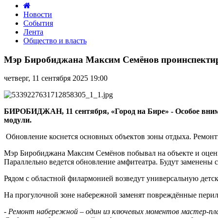
Новости
События
Лента
Общество и власть
Мэр
Биробиджана
Мэр Биробиджана Максим Семёнов проинспектиро
Максим
Семёнов
четверг, 11 сентября 2025 19:00
проинспектировал
работы
по
благоустройству
БИРОБИДЖАН, 11 сентября, «Город на Бире» - Особое вним
городской
модули.
набережной
Обновление коснется основных объектов зоны отдыха. Ремонт
Мэр Биробиджана Максим Семёнов побывал на объекте и оценил
Параллельно ведется обновление амфитеатра. Будут заменены 
Рядом с областной филармонией возведут универсальную детск
На прогулочной зоне набережной заменят повреждённые перил
-
Ремонт набережной – один из ключевых моментов мастер-пл