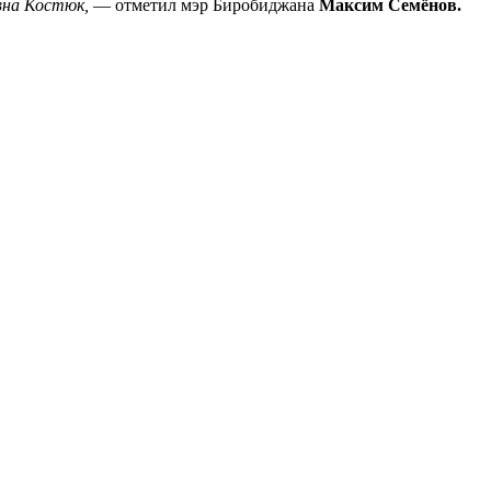
вна Костюк,
— отметил мэр Биробиджана
Максим Семёнов.