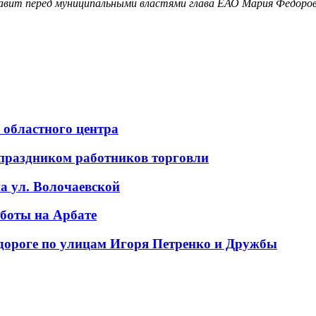
ставит перед муниципальными властями глава ЕАО Мария Федоро
областного центра
праздником работников торговли
а ул. Волочаевской
боты на Арбате
дороге по улицам Игоря Петренко и Дружбы