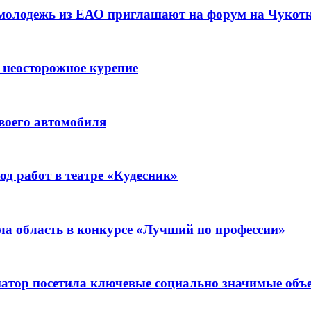
 молодежь из ЕАО приглашают на форум на Чукот
 неосторожное курение
воего автомобиля
д работ в театре «Кудесник»
ла область в конкурсе «Лучший по профессии»
рнатор посетила ключевые социально значимые о