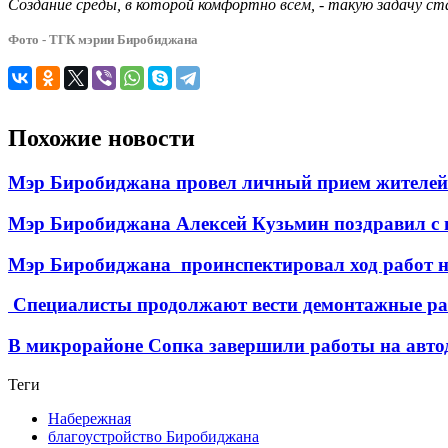
Создание среды, в которой комфортно всем, - такую задачу 
Фото - ТГК мэрии Биробиджана
Похожие новости
Мэр Биробиджана провел личный прием жителей 
Мэр Биробиджана Алексей Кузьмин поздравил с 
Мэр Биробиджана проинспектировал ход работ н
Специалисты продолжают вести демонтажные ра
В микрорайоне Сопка завершили работы на авто
Теги
Набережная
благоустройство Биробиджана