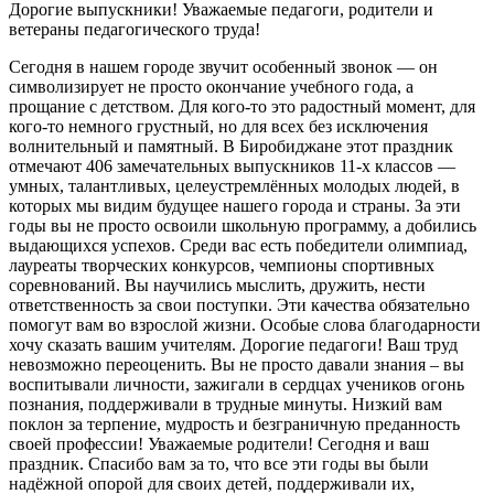
Дорогие выпускники! Уважаемые педагоги, родители и
ветераны педагогического труда!
Сегодня в нашем городе звучит особенный звонок — он
символизирует не просто окончание учебного года, а
прощание с детством. Для кого-то это радостный момент, для
кого-то немного грустный, но для всех без исключения
волнительный и памятный. В Биробиджане этот праздник
отмечают 406 замечательных выпускников 11-х классов —
умных, талантливых, целеустремлённых молодых людей, в
которых мы видим будущее нашего города и страны. За эти
годы вы не просто освоили школьную программу, а добились
выдающихся успехов. Среди вас есть победители олимпиад,
лауреаты творческих конкурсов, чемпионы спортивных
соревнований. Вы научились мыслить, дружить, нести
ответственность за свои поступки. Эти качества обязательно
помогут вам во взрослой жизни. Особые слова благодарности
хочу сказать вашим учителям. Дорогие педагоги! Ваш труд
невозможно переоценить. Вы не просто давали знания – вы
воспитывали личности, зажигали в сердцах учеников огонь
познания, поддерживали в трудные минуты. Низкий вам
поклон за терпение, мудрость и безграничную преданность
своей профессии! Уважаемые родители! Сегодня и ваш
праздник. Спасибо вам за то, что все эти годы вы были
надёжной опорой для своих детей, поддерживали их,