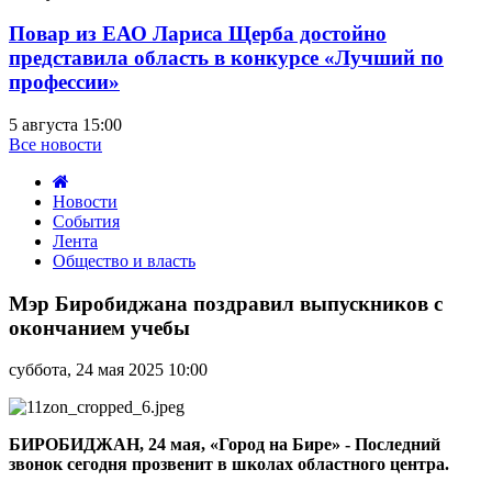
Повар из ЕАО Лариса Щерба достойно
представила область в конкурсе «Лучший по
профессии»
5 августа 15:00
Все новости
Новости
События
Лента
Общество и власть
Мэр
Биробиджана
Мэр Биробиджана поздравил выпускников с
поздравил
окончанием учебы
выпускников
с
суббота, 24 мая 2025 10:00
окончанием
учебы
БИРОБИДЖАН, 24 мая, «Город на Бире» - Последний
звонок сегодня прозвенит в школах областного центра.