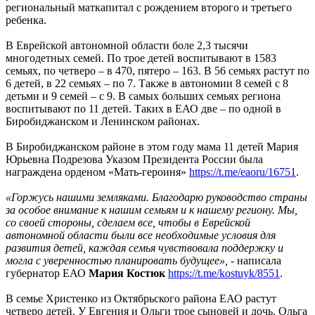
региональный маткапитал с рождением второго и третьего
ребенка.
В Еврейской автономной области боле 2,3 тысячи
многодетных семей. По трое детей воспитывают в 1583
семьях, по четверо – в 470, пятеро – 163. В 56 семьях растут по
6 детей, в 22 семьях – по 7. Также в автономии 8 семей с 8
детьми и 9 семей – с 9. В самых больших семьях региона
воспитывают по 11 детей. Таких в ЕАО две – по одной в
Биробиджанском и Ленинском районах.
В Биробиджанском районе в этом году мама 11 детей Мария
Юрьевна Подрезова Указом Президента России была
награждена орденом «Мать-героиня»
https://t.me/eaoru/16751
.
«Горжусь нашими земляками. Благодарю руководство страны
за особое внимание к нашим семьям и к нашему региону. Мы,
со своей стороны, сделаем все, чтобы в Еврейской
автономной области были все необходимые условия для
развития детей, каждая семья чувствовала поддержку и
могла с уверенностью планировать будущее»,
- написала
губернатор ЕАО
Мария Костюк
https://t.me/kostuyk/8551
.
В семье Христенко из Октябрьского района ЕАО растут
четверо детей. У Евгения и Ольги трое сыновей и дочь. Ольга