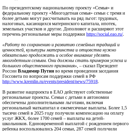
По президентскому национальному проекту «Семья» и
федеральному проекту «Многодетная семья» семьи с тремя и
более детьми могут рассчитывать на ряд льгот: трудовых,
налоговых, касающихся материнского капитала, ипотек,
земельных участков и другие. Дополняют и расширяют этот
перечень региональные меры поддержки
https://social.eao.ru/
.
«Работу по сохранению и развитию семейных традиций и
ценностей, культуры материнства и отцовства нужно
обязательно продолжать и особое внимание уделять
многодетным семьям. Они должны стать примером успеха и
большого общественного признания»,
– сказал Президент
России
Владимир Путин
во время проведения заседания
Госсовета по вопросам поддержки семей в РФ
http://www.kremlin.ru/events/president/news/75918
.
В развитие нацпроекта в ЕАО действуют собственные
региональные проекты. Семьи с детьми в автономии
обеспечены дополнительными льготами, включая
региональный маткапитал и ежемесячные выплаты. Более 1,5
тысячи семей в 2025 году получили компенсацию на оплату
услуг ЖКХ, более 1700 семей – выплаты на детей-
школьников. Единовременной выплатой с рождением первого
ребенка воспользовались 204 семьи, 287 семей получили