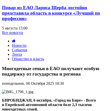
Повар из ЕАО Лариса Щерба достойно
представила область в конкурсе «Лучший по
профессии»
5 августа 15:00
Все новости
Новости
События
Лента
Общество и власть
Многодетные
семьи
Многодетные семьи в ЕАО получают особую
в
поддержку от государства и региона
ЕАО
получают
понедельник, 06 Октября 2025 18:30
особую
поддержку
от
государства
БИРОБИДЖАН, 6 октября, «Город на Бире» - Всего
и
в Еврейской автономной области боле 2,3 тысячи
региона
многодетных семей.