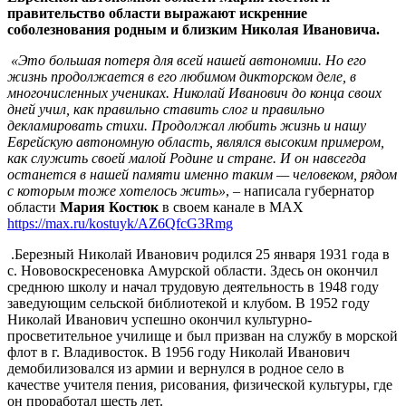
Николай
правительство области выражают искренние
Иванович
соболезнования родным и близким Николая Ивановича.
Березный
«Это большая потеря для всей нашей автономии. Но его
жизнь продолжается в его любимом дикторском деле, в
многочисленных учениках. Николай Иванович до конца своих
дней учил, как правильно ставить слог и правильно
декламировать стихи. Продолжал любить жизнь и нашу
Еврейскую автономную область, являлся высоким примером,
как служить своей малой Родине и стране. И он навсегда
останется в нашей памяти именно таким — человеком, рядом
с которым тоже хотелось жить»
, – написала губернатор
области
Мария Костюк
в своем канале в МАХ
https://max.ru/kostuyk/AZ6QfcG3Rmg
.Березный Николай Иванович родился 25 января 1931 года в
с. Нововоскресеновка Амурской области. Здесь он окончил
среднюю школу и начал трудовую деятельность в 1948 году
заведующим сельской библиотекой и клубом. В 1952 году
Николай Иванович успешно окончил культурно-
просветительное училище и был призван на службу в морской
флот в г. Владивосток. В 1956 году Николай Иванович
демобилизовался из армии и вернулся в родное село в
качестве учителя пения, рисования, физической культуры, где
он проработал шесть лет.