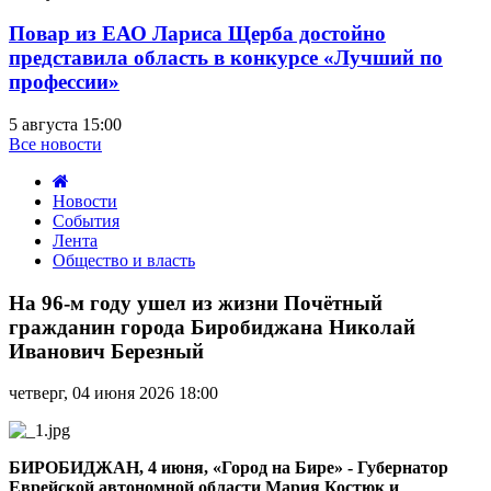
Повар из ЕАО Лариса Щерба достойно
представила область в конкурсе «Лучший по
профессии»
5 августа 15:00
Все новости
Новости
События
Лента
Общество и власть
На
96-
На 96-м году ушел из жизни Почётный
м
гражданин города Биробиджана Николай
году
Иванович Березный
ушел
из
четверг, 04 июня 2026 18:00
жизни
Почётный
гражданин
города
БИРОБИДЖАН, 4 июня, «Город на Бире» - Губернатор
Биробиджана
Еврейской автономной области Мария Костюк и