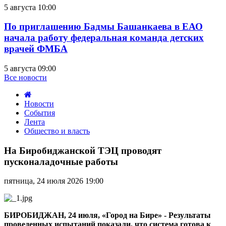
5 августа 10:00
По приглашению Бадмы Башанкаева в ЕАО
начала работу федеральная команда детских
врачей ФМБА
5 августа 09:00
Все новости
Новости
События
Лента
Общество и власть
На
Биробиджанской
На Биробиджанской ТЭЦ проводят
ТЭЦ
пусконаладочные работы
проводят
пусконаладочные
пятница, 24 июля 2026 19:00
работы
БИРОБИДЖАН, 24 июля, «Город на Бире» - Результаты
проведенных испытаний показали, что система готова к