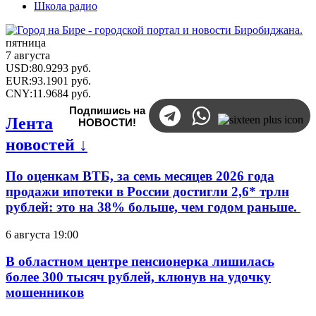
Школа радио
пятница
7 августа
USD
:
80.9293
руб.
EUR
:
93.1901
руб.
CNY
:
11.9684
руб.
Подпишись на
Лента
НОВОСТИ!
новостей ↓
По оценкам ВТБ, за семь месяцев 2026 года
продажи ипотеки в России достигли 2,6* трлн
рублей: это на 38% больше, чем годом раньше.
6 августа 19:00
В областном центре пенсионерка лишилась
более 300 тысяч рублей, клюнув на удочку
мошенников