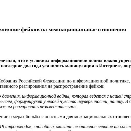
и влияние фейков на межнациональные отношения
етили, что в условиях информационной войны важно укрепл
 последние два года усилились манипуляции в Интернете, ощ
 Собрания Российской Федерации по информационной политике
ественного реагирования на распространение фейков:
 давления, информационной войны, которая ведется с нашей ст
ыслы, формулируют у людей чувство неуверенности, панику. В 
олжны реагировать незамедлительно».
нение о мерах борьбы с опасными для межнациональных отноше
8 инфоповодов, способных оказать негативное влияние на сост