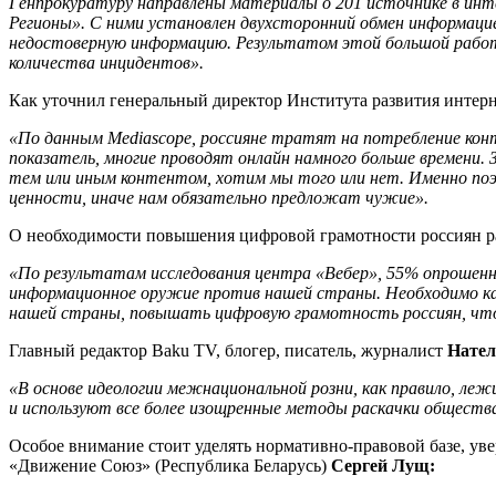
Генпрокуратуру направлены материалы о 201 источнике в инт
Регионы». С ними установлен двухсторонний обмен информаци
недостоверную информацию. Результатом этой большой работы
количества инцидентов».
Как уточнил генеральный директор Института развития интер
«По данным Mediascope, россияне тратят на потребление конте
показатель, многие проводят онлайн намного больше времени.
тем или иным контентом, хотим мы того или нет. Именно по
ценности, иначе нам обязательно предложат чужие».
О необходимости повышения цифровой грамотности россиян р
«По результатам исследования центра «Вебер», 55% опрошенн
информационное оружие против нашей страны. Необходимо как
нашей страны, повышать цифровую грамотность россиян, что
Главный редактор Baku TV, блогер, писатель, журналист
Нате
«В основе идеологии межнациональной розни, как правило, ле
и используют все более изощренные методы раскачки обществ
Особое внимание стоит уделять нормативно-правовой базе, ув
«Движение Союз» (Республика Беларусь)
Сергей Лущ: