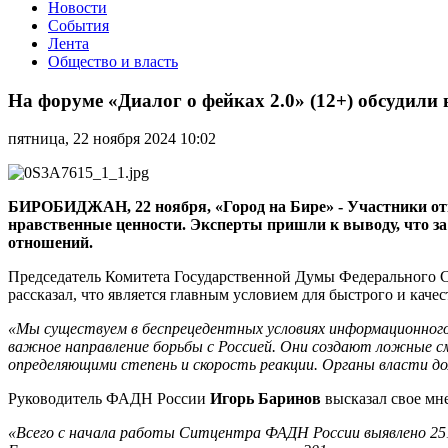
Новости
События
Лента
Общество и власть
На
форуме
На форуме «Диалог о фейках 2.0» (12+) обсудил
«Диалог
о
пятница, 22 ноября 2024 10:02
фейках
2.0»
(12+)
обсудили
БИРОБИДЖАН, 22 ноября, «Город на Бире» - Участники отм
влияние
нравственные ценности. Эксперты пришли к выводу, что за
фейков
отношений.
на
межнациональные
Председатель Комитета Государственной Думы Федерального
отношения
рассказал, что является главным условием для быстрого и кач
«Мы существуем в беспрецедентных условиях информационного
важное направление борьбы с Россией. Они создают ложные см
определяющими степень и скорость реакции. Органы власти д
Руководитель ФАДН России
Игорь Баринов
высказал свое м
«Всего с начала работы Ситцентра ФАДН России выявлено 251