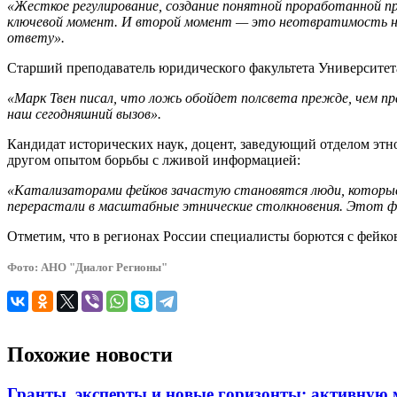
«Жесткое регулирование, создание понятной проработанной п
ключевой момент. И второй момент — это неотвратимость нак
ответу».
Старший преподаватель юридического факультета Университет
«Марк Твен писал, что ложь обойдет полсвета прежде, чем п
наш сегодняшний вызов».
Кандидат исторических наук, доцент, заведующий отделом э
другом опытом борьбы с лживой информацией:
«Катализаторами фейков зачастую становятся люди, которые
перерастали в масштабные этнические столкновения. Этот фо
Отметим, что в регионах России специалисты борются с фейко
Фото: АНО "Диалог Регионы"
Похожие новости
Гранты, эксперты и новые горизонты: активную