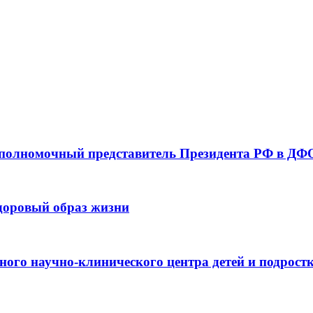
 полномочный представитель Президента РФ в ДФО
здоровый образ жизни
ьного научно-клинического центра детей и подрос