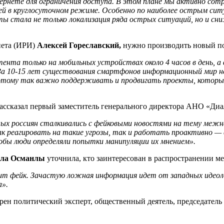
ернете для ограничения доступа. В этом плане мы активно сот
ей в круглосуточном режиме. Особенно по наиболее острым сит
 стала не только локализация ряда острых ситуаций, но и сни
нета (ИРИ)
Алексей Гореславский,
нужно производить новый по
нта только на мобильных устройствах около 4 часов в день, а в
 За 10-15 лет существования смартфонов информационный мир н
этому так важно поддерживать и продвигать проекты, которые
ассказал первый заместитель генерального директора АНО «Ди
ых россиян сталкивались с фейковыми новостями на тему межн
 реагировать на такие угрозы, так и работать проактивно — 
бы люди определяли попытки манипуляции их мнением».
лла Османлы
уточнила, кто заинтересован в распространении м
жит фейк. Зачастую ложная информация идет от западных идеол
а».
ерен политический эксперт, общественный деятель, председател