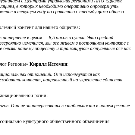
рудничаем с Центрами управления регионами АНО «Диалог
уациям, в которых необходимо оперативно опровергнуть
жение в текущем году по сравнению с предыдущими общего
лезный контент для нашего общества:
 интернете в целом — 8,5 часов в сутки. Это средний
евероятно изменился, мы все живем в постоянном контакте с
 близки нашему обществу и транслируют актуальные для нас
алог Регионы»
Кирилл Истомин
:
ациональных отношений. Они используются как
создавать контент, направленный на укрепление единства
ежнациональной розни:
огов. Они не заинтересованы в стабильности в нашем регионе
ь социально-культурного общественного объединения