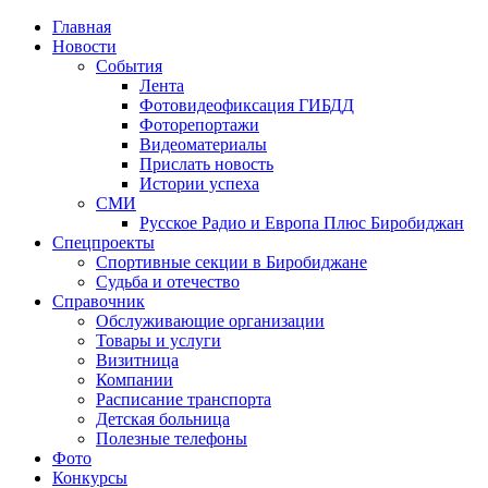
Главная
Новости
События
Лента
Фотовидеофиксация ГИБДД
1
Фоторепортажи
Видеоматериалы
Прислать новость
Истории успеха
СМИ
Русское Радио и Европа Плюс Биробиджан
Спецпроекты
Спортивные секции в Биробиджане
Судьба и отечество
Справочник
Обслуживающие организации
Товары и услуги
Визитница
Компании
Расписание транспорта
Детская больница
Полезные телефоны
Фото
Конкурсы