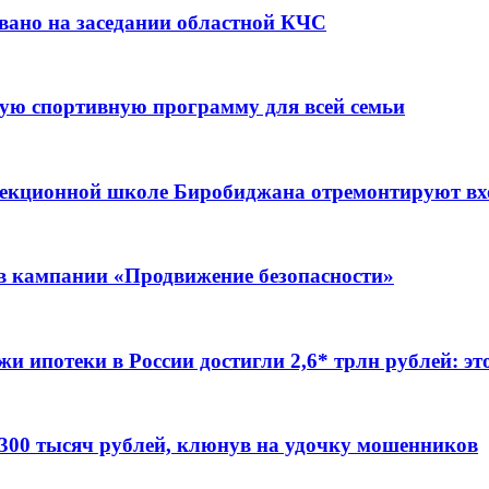
вано на заседании областной КЧС
ую спортивную программу для всей семьи
ррекционной школе Биробиджана отремонтируют в
ов кампании «Продвижение безопасности»
жи ипотеки в России достигли 2,6* трлн рублей: э
 300 тысяч рублей, клюнув на удочку мошенников