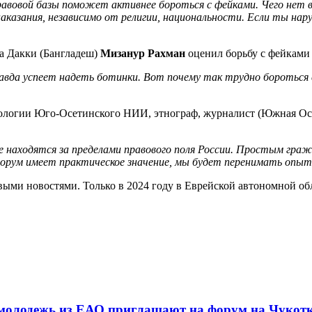
равовой базы поможет активнее бороться с фейками. Чего нет 
азания, независимо от религии, национальности. Если ты нар
а Дакки (Бангладеш)
Мизанур Рахман
оценил борьбу с фейками
равда успеет надеть ботинки. Вот почему так трудно бороться
тнологии Юго-Осетинского НИИ, этнограф, журналист (Южная О
 находятся за пределами правового поля России. Простым гра
рум имеет практическое значение, мы будет перенимать опыт 
выми новостями. Только в 2024 году в Еврейской автономной об
 молодежь из ЕАО приглашают на форум на Чукот