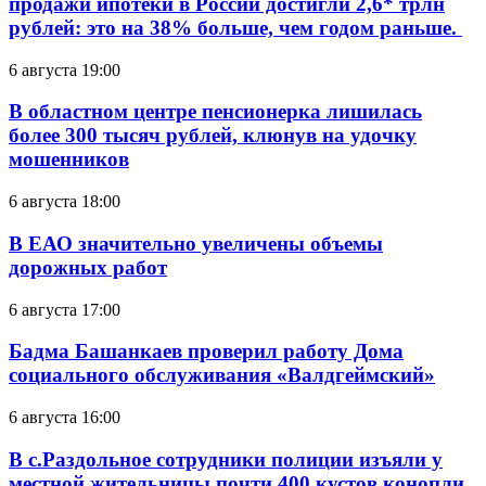
продажи ипотеки в России достигли 2,6* трлн
рублей: это на 38% больше, чем годом раньше.
6 августа 19:00
В областном центре пенсионерка лишилась
более 300 тысяч рублей, клюнув на удочку
мошенников
6 августа 18:00
В ЕАО значительно увеличены объемы
дорожных работ
6 августа 17:00
Бадма Башанкаев проверил работу Дома
социального обслуживания «Валдгеймский»
6 августа 16:00
В с.Раздольное сотрудники полиции изъяли у
местной жительницы почти 400 кустов конопли