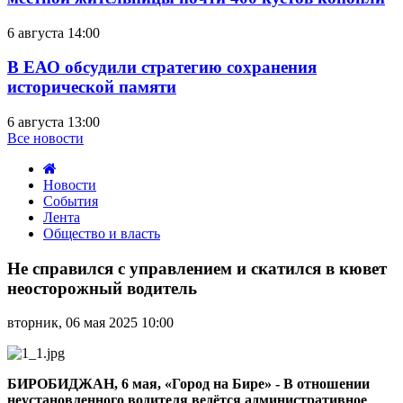
6 августа 14:00
В ЕАО обсудили стратегию сохранения
исторической памяти
6 августа 13:00
Все новости
Новости
События
Лента
Общество и власть
Не
справился
Не справился с управлением и скатился в кювет
с
неосторожный водитель
управлением
и
вторник, 06 мая 2025 10:00
скатился
в
кювет
неосторожный
БИРОБИДЖАН, 6 мая, «Город на Бире» - В отношении
водитель
неустановленного водителя ведётся административное