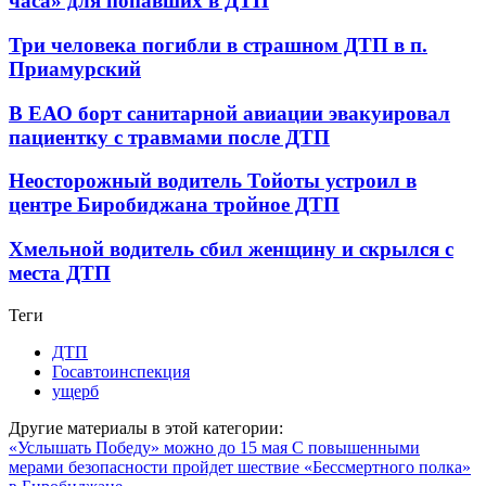
часа» для попавших в ДТП
Три человека погибли в страшном ДТП в п.
Приамурский
В ЕАО борт санитарной авиации эвакуировал
пациентку с травмами после ДТП
Неосторожный водитель Тойоты устроил в
центре Биробиджана тройное ДТП
Хмельной водитель сбил женщину и скрылся с
места ДТП
Теги
ДТП
Госавтоинспекция
ущерб
Другие материалы в этой категории:
«Услышать Победу» можно до 15 мая
С повышенными
мерами безопасности пройдет шествие «Бессмертного полка»