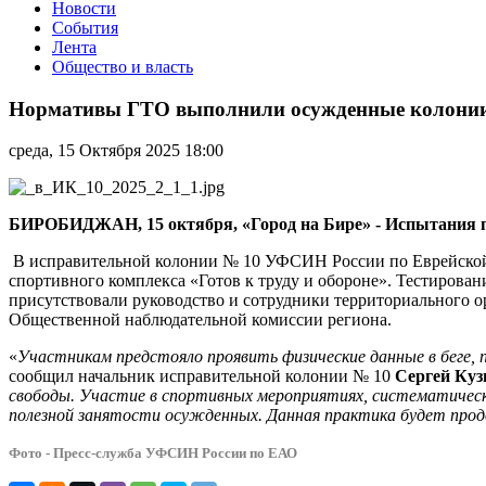
Новости
События
Лента
Общество и власть
Нормативы
ГТО
Нормативы ГТО выполнили осужденные колонии
выполнили
осужденные
среда, 15 Октября 2025 18:00
колонии
строгого
режима
УФСИН
БИРОБИДЖАН, 15 октября, «Город на Бире» - Испытания п
России
по
В исправительной колонии № 10 УФСИН России по Еврейской
ЕАО
спортивного комплекса «Готов к труду и обороне». Тестиров
присутствовали руководство и сотрудники территориального 
Общественной наблюдательной комиссии региона.
«
Участникам предстояло проявить физические данные в беге, п
сообщил начальник исправительной колонии № 10
Сергей Куз
свободы. Участие в спортивных мероприятиях, систематическ
полезной занятости осужденных. Данная практика будет про
Фото - Пресс-служба УФСИН России по ЕАО