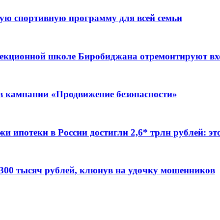
ую спортивную программу для всей семьи
ррекционной школе Биробиджана отремонтируют в
ов кампании «Продвижение безопасности»
жи ипотеки в России достигли 2,6* трлн рублей: э
 300 тысяч рублей, клюнув на удочку мошенников