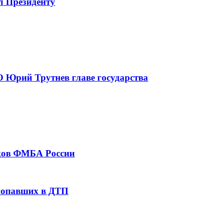
л Президенту
 Юрий Трутнев главе государства
тков ФМБА России
 попавших в ДТП