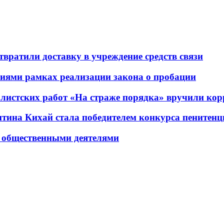
вратили доставку в учреждение средств связи
ниями рамках реализации закона о пробации
алистских работ «На страже порядка» вручили ко
на Кихай стала победителем конкурса пенитенц
 общественными деятелями