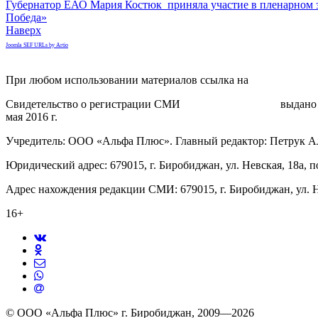
Губернатор ЕАО Мария Костюк приняла участие в пленарном з
Победа»
Наверх
Joomla SEF URLs by Artio
При любом использовании материалов ссылка на
gorodnabire.ru
Свидетельство о регистрации СМИ
ЭЛ № ФС 77-65771
выдано 
мая 2016 г.
Учредитель: ООО «Альфа Плюс». Главный редактор: Петрук А
Юридический адрес: 679015, г. Биробиджан, ул. Невская, 18а, п
Адрес нахождения редакции СМИ: 679015, г. Биробиджан, ул. Н
16+
© ООО «Альфа Плюс» г. Биробиджан, 2009—2026