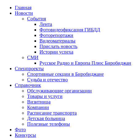
Главная
Новости
События
Лента
Фотовидеофиксация ГИБДД
1
Фоторепортажи
Видеоматериалы
Прислать новость
Истории успеха
СМИ
Русское Радио и Европа Плюс Биробиджан
Спецпроекты
Спортивные секции в Биробиджане
Судьба и отечество
Справочник
Обслуживающие организации
Товары и услуги
Визитница
Компании
Расписание транспорта
Детская больница
Полезные телефоны
Фото
Конкурсы