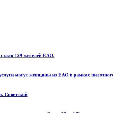
 стали 129 жителей ЕАО.
услуги могут женщины из ЕАО в рамках пилотног
л. Советской