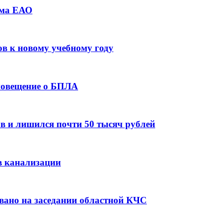
зма ЕАО
ов к новому учебному году
оповещение о БПЛА
в и лишился почти 50 тысяч рублей
в канализации
вано на заседании областной КЧС