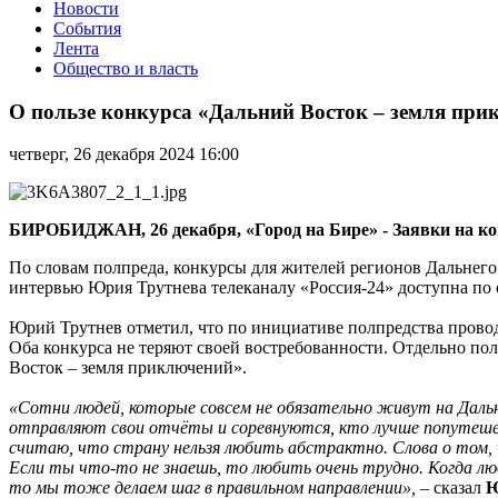
Новости
События
Лента
Общество и власть
О
пользе
О пользе конкурса «Дальний Восток – земля пр
конкурса
«Дальний
четверг, 26 декабря 2024 16:00
Восток
–
земля
приключений»
БИРОБИДЖАН, 26 декабря, «Город на Бире» - Заявки на ко
рассказал
полномочный
По словам полпреда, конкурсы для жителей регионов Дальнего
представитель
интервью Юрия Трутнева телеканалу «Россия-24» доступна по
Президента
РФ
Юрий Трутнев отметил, что по инициативе полпредства провод
в
Оба конкурса не теряют своей востребованности. Отдельно п
ДФО
Восток – земля приключений».
Юрий
Трутнев
«Сотни людей, которые совсем не обязательно живут на Дал
отправляют свои отчёты и соревнуются, кто лучше попутешес
считаю, что страну нельзя любить абстрактно. Слова о том, 
Если ты что-то не знаешь, то любить очень трудно. Когда л
то мы тоже делаем шаг в правильном направлении»,
– сказал
Ю