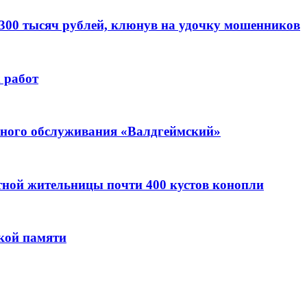
 300 тысяч рублей, клюнув на удочку мошенников
 работ
ьного обслуживания «Валдгеймский»
стной жительницы почти 400 кустов конопли
кой памяти