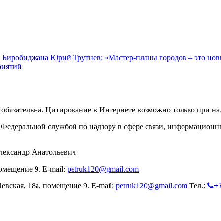
и Биробиджана
Юрий Трутнев: «Мастер-планы городов – это но
риятий
обязательна. Цитирование в Интернете возможно только при н
Федеральной службой по надзору в сфере связи, информационн
лександр Анатольевич
омещение 9. E-mail:
petruk120@gmail.com
евская, 18а, помещение 9. E-mail:
petruk120@gmail.com
Тел.:
+