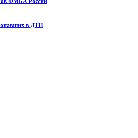
тков ФМБА России
 попавших в ДТП