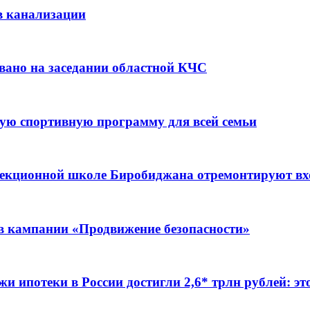
в канализации
вано на заседании областной КЧС
ую спортивную программу для всей семьи
ррекционной школе Биробиджана отремонтируют в
ов кампании «Продвижение безопасности»
жи ипотеки в России достигли 2,6* трлн рублей: э