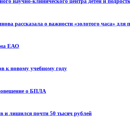
ьного научно-клинического центра детей и подрос
ова рассказала о важности «золотого часа» для
зма ЕАО
ов к новому учебному году
оповещение о БПЛА
в и лишился почти 50 тысяч рублей