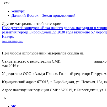
Теги
конкурс
Дальний Восток – Земля приключений
Другие материалы в этой категории:
Победителей конкурса «Ёлка нашего двора» наградили в мэри
развития города Биробиджана до 2030 года включено 57 мероп
Наверх
Joomla SEF URLs by Artio
При любом использовании материалов ссылка на
gorodnabire.ru
Свидетельство о регистрации СМИ
ЭЛ № ФС 77-65771
выдано 
мая 2016 г.
Учредитель: ООО «Альфа Плюс». Главный редактор: Петрук А
Юридический адрес: 679015, г. Биробиджан, ул. Невская, 18а, п
Адрес нахождения редакции СМИ: 679015, г. Биробиджан, ул. Н
16+