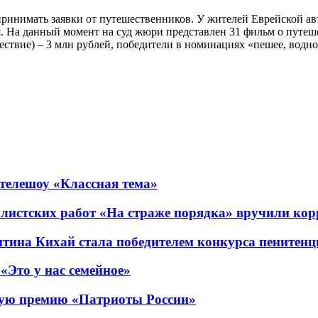
инимать заявки от путешественников. У жителей Еврейской авто
ря. На данный момент на суд жюри представлен 31 фильм о пут
вие) – 3 млн рублей, победители в номинациях «пешее, водное, 
телешоу «Классная тема»
алистских работ «На страже порядка» вручили ко
на Кихай стала победителем конкурса пенитенц
«Это у нас семейное»
кую премию «Патриоты России»