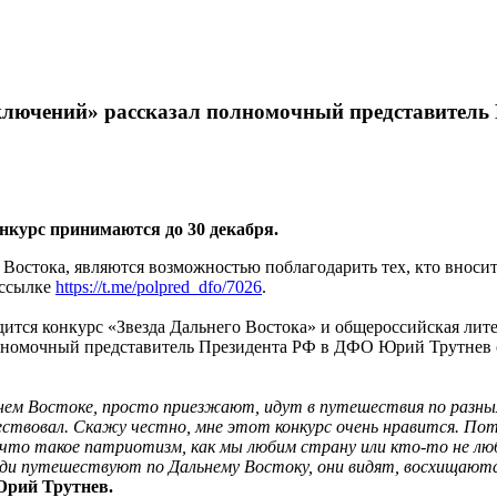
иключений» рассказал полномочный представител
нкурс принимаются до 30 декабря.
 Востока, являются возможностью поблагодарить тех, кто вноси
 ссылке
https://t.me/polpred_dfo/7026
.
ится конкурс «Звезда Дальнего Востока» и общероссийская лит
олномочный представитель Президента РФ в ДФО Юрий Трутнев 
ьнем Востоке, просто приезжают, идут в путешествия по разн
твовал. Скажу честно, мне этот конкурс очень нравится. Пото
что такое патриотизм, как мы любим страну или кто-то не люби
юди путешествуют по Дальнему Востоку, они видят, восхищаютс
рий Трутнев.