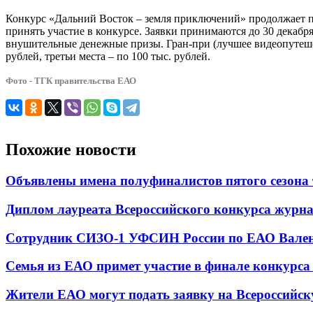
Конкурс «Дальний Восток – земля приключений» продолжает пр
принять участие в конкурсе. Заявки принимаются до 30 декаб
внушительные денежные призы. Гран-при (лучшее видеопутешест
рублей, третьи места – по 100 тыс. рублей.
Фото - ТГК правительства ЕАО
Похожие новости
Объявлены имена полуфиналистов пятого сезона 
Диплом лауреата Всероссийского конкурса журн
Сотрудник СИЗО-1 УФСИН России по ЕАО Валенти
Семья из ЕАО примет участие в финале конкурса 
Жители ЕАО могут подать заявку на Всероссийс