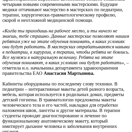
четырьмя новыми современными мастерскими. Будущие
медики оттачивают мастерство в мастерских по педиатрии,
терапии, хирургически-травматологическому профилю,
скорой и неотложной медицинской помощи.
«Когда ты приходишь на рабочее место, и ты ничего не
знаешь, тебе страшно. Данные мастерские позволяют нашим
ребятам уже на этапе обучения понимать, в каких условиях
они будут работать. В мастерских отрабатываются навыки
в педиатрии, в хирургии, в терапии, чтобы ребята не боялись.
Все муляжи в натуральную величину. Ребята на этапе
обучения понимают, в каких условиях они будут работать»,
–
отметила и.о. начальника департамента здравоохранения
правительства ЕАО
Анастасия Мартынова.
Кабинеты оборудованы по последнему слову техники. В
педиатрии – интерактивные макеты детей разного возраста,
мебель, которая используется в родильных домах, предметы
детской гигиены. В травматологии предложены макеты
человеческого тела и его частей, накладки для отработки
наложения швов, лангеты и другие материалы. В терапии
студенты проводят диагностирование и лечение по
функциональному анатомическому макету, который
имитирует дыхание человека и заболевания внутренних
органов.