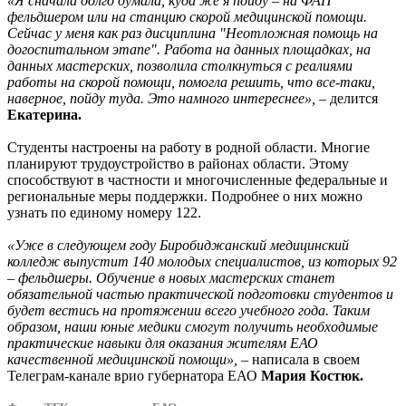
«Я сначала долго думала, куда же я пойду – на ФАП
фельдшером или на станцию скорой медицинской помощи.
Сейчас у меня как раз дисциплина "Неотложная помощь на
догоспитальном этапе". Работа на данных площадках, на
данных мастерских, позволила столкнуться с реалиями
работы на скорой помощи, помогла решить, что все-таки,
наверное, пойду туда. Это намного интереснее», –
делится
Екатерина.
Студенты настроены на работу в родной области. Многие
планируют трудоустройство в районах области. Этому
способствуют в частности и многочисленные федеральные и
региональные меры поддержки. Подробнее о них можно
узнать по единому номеру 122.
«Уже в следующем году Биробиджанский медицинский
колледж выпустит 140 молодых специалистов, из которых 92
– фельдшеры. Обучение в новых мастерских станет
обязательной частью практической подготовки студентов и
будет вестись на протяжении всего учебного года. Таким
образом, наши юные медики смогут получить необходимые
практические навыки для оказания жителям ЕАО
качественной медицинской помощи», –
написала в своем
Телеграм-канале врио губернатора ЕАО
Мария Костюк.