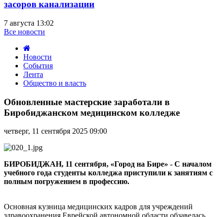
засоров канализации
7 августа 13:02
Все новости
Новости
События
Лента
Общество и власть
Обновленные
мастерские
Обновленные мастерские заработали в
заработали
Биробиджанском медицинском колледже
в
Биробиджанском
четверг, 11 сентября 2025 09:00
медицинском
колледже
БИРОБИДЖАН, 11 сентября, «Город на Бире» - С началом
учебного года студенты колледжа приступили к занятиям с
полным погружением в профессию.
Основная кузница медицинских кадров для учреждений
здравоохранения Еврейской автономной области обзавелась