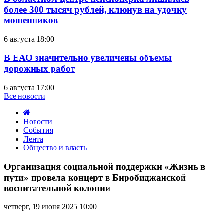
более 300 тысяч рублей, клюнув на удочку
мошенников
6 августа 18:00
В ЕАО значительно увеличены объемы
дорожных работ
6 августа 17:00
Все новости
Новости
События
Лента
Общество и власть
Организация
социальной
Организация социальной поддержки «Жизнь в
поддержки
пути» провела концерт в Биробиджанской
«Жизнь
воспитательной колонии
в
пути»
четверг, 19 июня 2025 10:00
провела
концерт