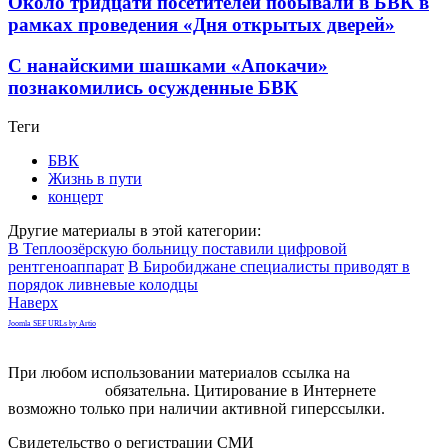
Около тридцати посетителей побывали в БВК в
рамках проведения «Дня открытых дверей»
С нанайскими шашками «Апокачи»
познакомились осужденные БВК
Теги
БВК
Жизнь в пути
концерт
Другие материалы в этой категории:
В Теплоозёрскую больницу поставили цифровой
рентгеноаппарат
В Биробиджане специалисты приводят в
порядок ливневые колодцы
Наверх
Joomla SEF URLs by Artio
При любом использовании материалов ссылка на
gorodnabire.ru
обязательна. Цитирование в Интернете
возможно только при наличии активной гиперссылки.
Свидетельство о регистрации СМИ
ЭЛ № ФС 77-65771