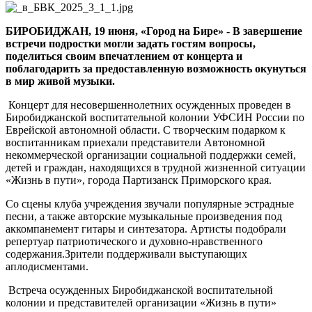
в
Биробиджанской
БИРОБИДЖАН, 19 июня, «Город на Бире» - В завершение
воспитательной
встречи подростки могли задать гостям вопросы,
колонии
поделиться своим впечатлением от концерта и
поблагодарить за предоставленную возможность окунуться
в мир живой музыки.
Концерт для несовершеннолетних осужденных проведен в
Биробиджанской воспитательной колонии УФСИН России по
Еврейской автономной области. С творческим подарком к
воспитанникам приехали представители Автономной
некоммерческой организации социальной поддержки семей,
детей и граждан, находящихся в трудной жизненной ситуации
«Жизнь в пути», города Партизанск Приморского края.
Со сцены клуба учреждения звучали популярные эстрадные
песни, а также авторские музыкальные произведения под
аккомпанемент гитары и синтезатора. Артисты подобрали
репертуар патриотического и духовно-нравственного
содержания.Зрители поддерживали выступающих
аплодисментами.
Встреча осужденных Биробиджанской воспитательной
колонии и представителей организации «Жизнь в пути»