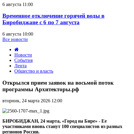
6 августа 11:00
Временное отключение горячей воды в
Биробиджане с 6 по 7 августа
6 августа 10:00
Все новости
Новости
События
Лента
Общество и власть
Открылся
прием
Открылся прием заявок на восьмой поток
заявок
программы Архитекторы.рф
на
восьмой
вторник, 24 марта 2026 12:00
поток
программы
Архитекторы.рф
БИРОБИДЖАН, 24 марта, «Город на Бире» - Ее
участниками вновь станут 100 специалистов из разных
регионов России.