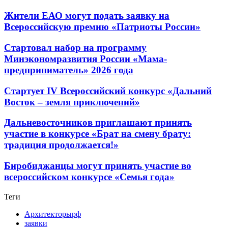
Жители ЕАО могут подать заявку на
Всероссийскую премию «Патриоты России»
Стартовал набор на программу
Минэкономразвития России «Мама-
предприниматель» 2026 года
Стартует IV Всероссийский конкурс «Дальний
Восток – земля приключений»
Дальневосточников приглашают принять
участие в конкурсе «Брат на смену брату:
традиция продолжается!»
Биробиджанцы могут принять участие во
всероссийском конкурсе «Семья года»
Теги
Архитекторырф
заявки