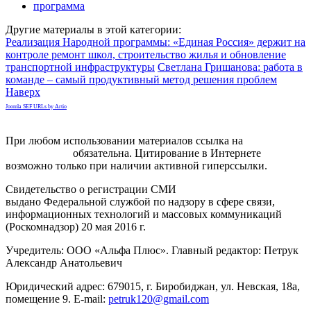
программа
Другие материалы в этой категории:
Реализация Народной программы: «Единая Россия» держит на
контроле ремонт школ, строительство жилья и обновление
транспортной инфраструктуры
Светлана Гришанова: работа в
команде – самый продуктивный метод решения проблем
Наверх
Joomla SEF URLs by Artio
При любом использовании материалов ссылка на
gorodnabire.ru
обязательна. Цитирование в Интернете
возможно только при наличии активной гиперссылки.
Свидетельство о регистрации СМИ
ЭЛ № ФС 77-65771
выдано Федеральной службой по надзору в сфере связи,
информационных технологий и массовых коммуникаций
(Роскомнадзор) 20 мая 2016 г.
Учредитель: ООО «Альфа Плюс». Главный редактор: Петрук
Александр Анатольевич
Юридический адрес: 679015, г. Биробиджан, ул. Невская, 18а,
помещение 9. E-mail:
petruk120@gmail.com