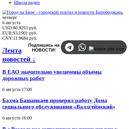
Школа радио
четверг
6 августа
USD
:
80.9293
руб.
EUR
:
93.1901
руб.
CNY
:
11.9684
руб.
Подпишись на
Лента
НОВОСТИ!
новостей ↓
В ЕАО значительно увеличены объемы
дорожных работ
6 августа 17:00
Бадма Башанкаев проверил работу Дома
социального обслуживания «Валдгеймский»
6 августа 16:00