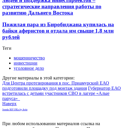
людей и поддержка инвестпроектов –
стратегические направления работы по
развитию Дальнего Востока
Пожилая пара из Биробиджана купилась на
байки аферистов и отдала им свыше 1,8 млн
рублей
Теги
мошенничество
инвестиции
уголовное дело
Другие материалы в этой категории:
Для Центра протезирования в пос. Приамурский ЕАО
подготовили площадку под монтаж здания
Губернатор ЕАО
встретилась с детьми участников СВО в лагере «Алые
паруса»
Наверх
Joomla SEF URLs by Artio
При любом использовании материалов ссылка на