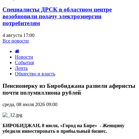
Специалисты ДРСК в областном центре
возобновили подачу электроэнергии
потребителям
4 августа 17:00
Все новости
Новости
События
Лента
Общество и власть
Пенсионерку
из
Пенсионерку из Биробиджана развели аферисты
Биробиджана
почти полумиллиона рублей
развели
аферисты
среда, 08 июля 2026 09:00
почти
полумиллиона
рублей
БИРОБИДЖАН, 8 июля, «Город на Бире» - Женщину
убедили инвестировать в прибыльный бизнес.