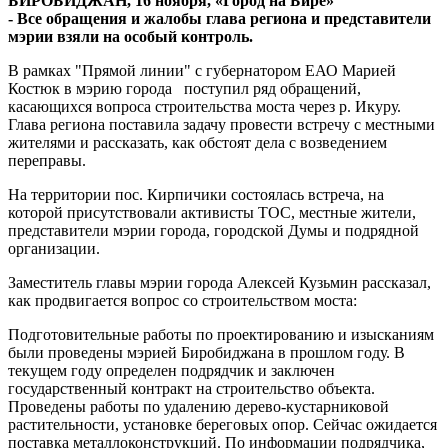
БИРОБИДЖАН, 16 ноября, «Город на Бире»
с
-
Все
обращения и жалобы глава региона и представители
жителями
мэрии взяли на особый контроль.
пос.Кирпичики
В рамках "Прямой линии" с губернатором ЕАО Марией
Костюк в мэрию города поступил ряд обращений,
касающихся вопроса строительства моста через р. Икуру.
Глава региона поставила задачу провести встречу с местными
жителями и рассказать, как обстоят дела с возведением
переправы.
На территории пос. Кирпичики состоялась встреча, на
которой присутствовали активисты ТОС, местные жители,
представители мэрии города, городской Думы и подрядной
организации.
Заместитель главы мэрии города Алексей Кузьмин рассказал,
как продвигается вопрос со строительством моста:
Подготовительные работы по проектированию и изысканиям
были проведены мэрией Биробиджана в прошлом году. В
текущем году определен подрядчик и заключен
государственный контракт на строительство объекта.
Проведены работы по удалению дерево-кустарниковой
растительности, установке береговых опор. Сейчас ожидается
поставка металлоконструкций. По информации подрядчика,