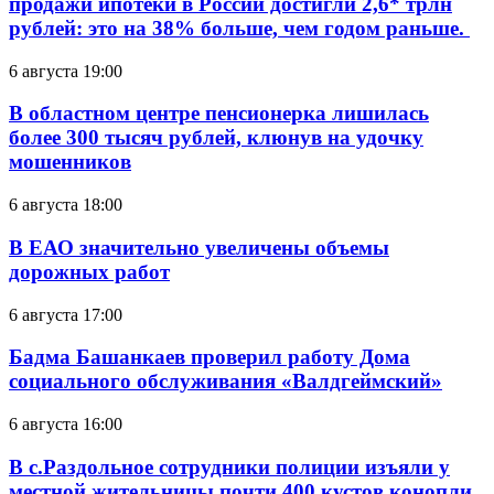
продажи ипотеки в России достигли 2,6* трлн
рублей: это на 38% больше, чем годом раньше.
6 августа 19:00
В областном центре пенсионерка лишилась
более 300 тысяч рублей, клюнув на удочку
мошенников
6 августа 18:00
В ЕАО значительно увеличены объемы
дорожных работ
6 августа 17:00
Бадма Башанкаев проверил работу Дома
социального обслуживания «Валдгеймский»
6 августа 16:00
В с.Раздольное сотрудники полиции изъяли у
местной жительницы почти 400 кустов конопли