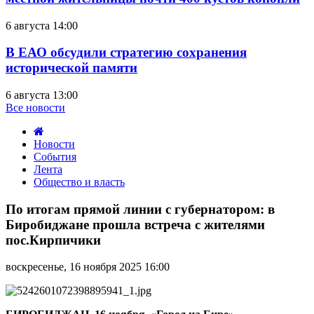
6 августа 14:00
В ЕАО обсудили стратегию сохранения
исторической памяти
6 августа 13:00
Все новости
Новости
События
Лента
Общество и власть
По
итогам
По итогам прямой линии с губернатором: в
прямой
Биробиджане прошла встреча с жителями
линии
пос.Кирпичики
с
губернатором:
воскресенье, 16 ноября 2025 16:00
в
Биробиджане
прошла
встреча