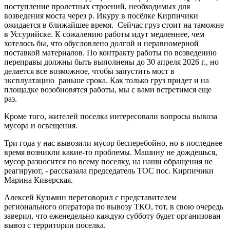
поступление пролетных строений, необходимых для
возведения моста через р. Икуру в посёлке Кирпичики
ожидается в ближайшее время. Сейчас груз стоит на таможне
в Уссурийске. К сожалению работы идут медленнее, чем
хотелось бы, что обусловлено долгой и неравномерной
поставкой материалов. По контракту работы по возведению
переправы должны быть выполнены до 30 апреля 2026 г., но
делается все возможное, чтобы запустить мост в
эксплуатацию раньше срока. Как только груз придет и на
площадке возобновятся работы, мы с вами встретимся еще
раз.
Кроме того, жителей поселка интересовали вопросы вывоза
мусора и освещения.
Три года у нас вывозили мусор бесперебойно, но в последнее
время возникли какие-то проблемы. Машину не дождешься,
мусор разносится по всему поселку, на наши обращения не
реагируют, - рассказала председатель ТОС пос. Кирпичики
Марина Киверская.
Алексей Кузьмин переговорил с представителем
регионального оператора по вывозу ТКО, тот, в свою очередь
заверил, что еженедельно каждую субботу будет организован
вывоз с территории поселка.