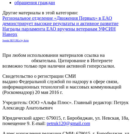
обращения граждан
Другие материалы в этой категории:
Региональное отделение «Движения Первых» в ЕАО
демонстрирует высокие результаты и активное развитие
Награды парламента ЕАО вручены ветеранам УФСИН
Наверх
Joomla SEF URLs by Artio
При любом использовании материалов ссылка на
gorodnabire.ru
обязательна. Цитирование в Интернете
возможно только при наличии активной гиперссылки.
Свидетельство о регистрации СМИ
ЭЛ № ФС 77-65771
выдано Федеральной службой по надзору в сфере связи,
информационных технологий и массовых коммуникаций
(Роскомнадзор) 20 мая 2016 г.
Учредитель: ООО «Альфа Плюс». Главный редактор: Петрук
Александр Анатольевич
Юридический адрес: 679015, г. Биробиджан, ул. Невская, 18а,
помещение 9. E-mail:
petruk120@gmail.com
Адрес нахождения редакции СМИ: 679015, г. Биробиджан, ул.