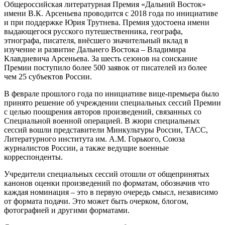
Общероссийская литературная Премия «Дальний Восток»
имени В.К. Арсеньева проводится с 2018 года по инициативе
и при поддержке Юрия Трутнева. Премия удостоена имени
выдающегося русского путешественника, географа,
этнографа, писателя, внёсшего значительный вклад в
изучение и развитие Дальнего Востока – Владимира
Клавдиевича Арсеньева. За шесть сезонов на соискание
Премии поступило более 500 заявок от писателей из более
чем 25 субъектов России.
В феврале прошлого года по инициативе вице-премьера было
принято решение об учреждении специальных сессий Премии
с целью поощрения авторов произведений, связанных со
Специальной военной операцией. В жюри специальных
сессий вошли представители Минкультуры России, ТАСС,
Литературного института им. А.М. Горького, Союза
журналистов России, а также ведущие военные
корреспонденты.
Учредители специальных сессий отошли от общепринятых
канонов оценки произведений по форматам, обозначив что
каждая номинация – это в первую очередь смысл, независимо
от формата подачи. Это может быть очерком, блогом,
фотографией и другими форматами.