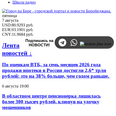
Школа радио
пятница
7 августа
USD
:
80.9293
руб.
EUR
:
93.1901
руб.
CNY
:
11.9684
руб.
Подпишись на
Лента
НОВОСТИ!
новостей ↓
По оценкам ВТБ, за семь месяцев 2026 года
продажи ипотеки в России достигли 2,6* трлн
рублей: это на 38% больше, чем годом раньше.
6 августа 19:00
В областном центре пенсионерка лишилась
более 300 тысяч рублей, клюнув на удочку
мошенников