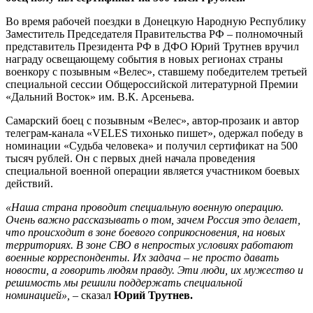
ДНР
Во время рабочей поездки в Донецкую Народную Республику
Заместитель Председателя Правительства РФ – полномочный
представитель Президента РФ в ДФО Юрий Трутнев вручил
награду освещающему события в новых регионах страны
военкору с позывным «Велес», ставшему победителем третьей
специальной сессии Общероссийской литературной Премии
«Дальний Восток» им. В.К. Арсеньева.
Самарский боец с позывным «Велес», автор-прозаик и автор
телеграм-канала «VELES тихонько пишет», одержал победу в
номинации «Судьба человека» и получил сертификат на 500
тысяч рублей. Он с первых дней начала проведения
специальной военной операции является участником боевых
действий.
«Наша страна проводит специальную военную операцию.
Очень важно рассказывать о том, зачем Россия это делает,
что происходит в зоне боевого соприкосновения, на новых
территориях. В зоне СВО в непростых условиях работают
военные корреспонденты. Их задача – не просто давать
новости, а говорить людям правду. Эти люди, их мужество и
решимость мы решили поддержать специальной
номинацией»,
– сказал
Юрий Трутнев.