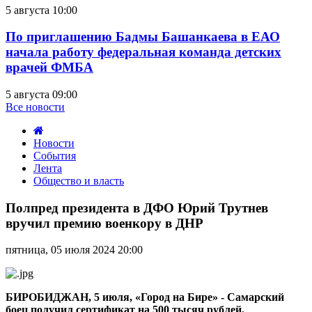
5 августа 10:00
По приглашению Бадмы Башанкаева в ЕАО
начала работу федеральная команда детских
врачей ФМБА
5 августа 09:00
Все новости
Новости
События
Лента
Общество и власть
Полпред
президента
Полпред президента в ДФО Юрий Трутнев
в
вручил премию военкору в ДНР
ДФО
Юрий
пятница, 05 июля 2024 20:00
Трутнев
вручил
премию
военкору
БИРОБИДЖАН, 5 июля, «Город на Бире» - Самарский
в
боец получил сертификат на 500 тысяч рублей.