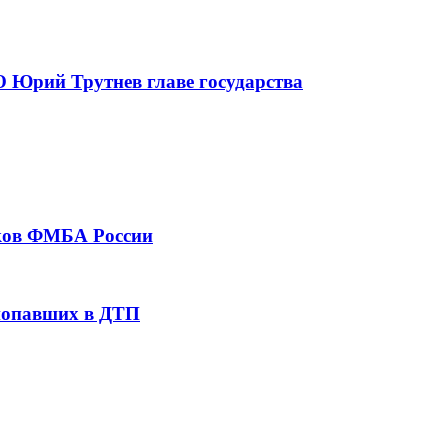
 Юрий Трутнев главе государства
тков ФМБА России
 попавших в ДТП