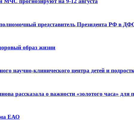
и МЧС прогнозируют на 9-12 августа
 полномочный представитель Президента РФ в ДФО
здоровый образ жизни
ьного научно-клинического центра детей и подрос
ова рассказала о важности «золотого часа» для
зма ЕАО