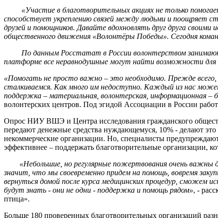
«Участие в благотворительных акциях не только помогает 
способствует укреплению связей между людьми и поощряет ст
друзей и помощников. Давайте вдохновлять друг друга своими 
общественного движения «Волонтёры Победы». Сегодня команда
По данным Росстатат в России волонтерством занимаются бо
платформе все неравнодушные могут найти возможности для 
«Помогать не просто важно – это необходимо. Прежде всего, 
сталкиваемся. Как много им недоступно. Каждый из нас может
поддержка – материальная, волонтерская, информационная – 
волонтерских центров. Под эгидой Ассоциации в России раб
Опрос НИУ ВШЭ и Центра исследования гражданского общества
передают денежные средства нуждающемуся, 10% - делают это 
некоммерческие организации. Но, специалисты предупреждают, ч
эффективнее – поддержать благотворительные организации, кот
«Небольшие, но регулярные пожертвования очень важны д
значит, что мы своевременно придем на помощь, вовремя заку
вернуться домой после курса медицинских процедур, сможем и
будут знать - они не одни - поддержка и помощь рядом»
, - рас
птица».
Больше 180 проверенных благотворительных организаций разн