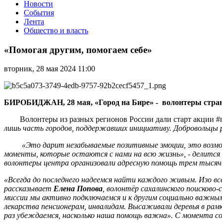
Новости
События
Лента
Общество и власть
«Помогая
другим,
«Помогая другим, помогаем себе»
помогаем
себе»
вторник, 28 мая 2024 11:00
БИРОБИДЖАН, 28 мая, «Город на Бире» -
волонтеры стран
Волонтеры из разных регионов России дали старт акции #
лишь часть городов, поддержавших инициативу. Добровольцы р
«Это дарит незабываемые позитивные эмоции, это возможн
моменты, которые остаются с нами на всю жизнь», - делится
волонтеры центра организовали адресную помощь трем тысяч
«Всегда до последнего надеемся найти каждого живым. Изо все
рассказывает
Елена Попова
, волонтёр сахалинского поисков
миссии мы активно подключаемся и к другим социально важным
лекарства пенсионерам, инвалидам. Высаживали деревья в ра
раз убеждаемся, насколько наша помощь важна». С момента соз