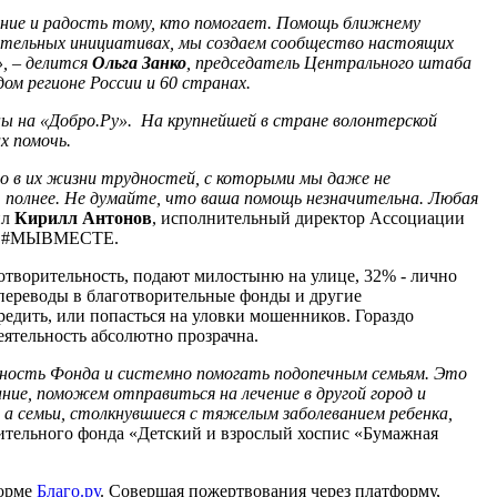
ние и радость тому, кто помогает. Помощь ближнему
рительных инициативах, мы создаем сообщество настоящих
», – делится
Ольга Занко
, председатель Центрального штаба
м регионе России и 60 странах.
 на «Добро.Ру». На крупнейшей в стране волонтерской
х помочь.
го в их жизни трудностей, с которыми мы даже не
, полнее. Не думайте, что ваша помощь незначительна. Любая
ил
Кирилл Антонов
, исполнительный директор Ассоциации
бов #МЫВМЕСТЕ.
отворительность, подают милостыню на улице, 32% - лично
 переводы в благотворительные фонды и другие
вредить, или попасться на уловки мошенников. Гораздо
еятельность абсолютно прозрачна.
ьность Фонда и системно помогать подопечным семьям. Это
ние, поможем отправиться на лечение в другой город и
 а семьи, столкнувшиеся с тяжелым заболеванием ребенка,
ительного фонда «Детский и взрослый хоспис «Бумажная
форме
Благо.ру
. Совершая пожертвования через платформу,