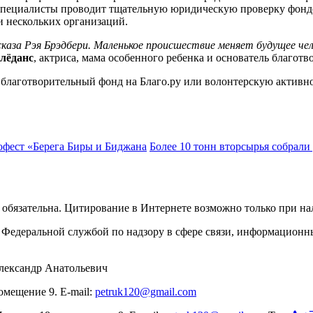
 Специалисты проводит тщательную юридическую проверку фондов
и нескольких организаций.
каза Рэя Брэдбери. Маленькое происшествие меняет будущее чело
лёданс
, актриса, мама особенного ребенка и основатель благот
благотворительный фонд на Благо.ру или волонтерскую активнос
офест «Берега Биры и Биджана
Более 10 тонн вторсырья собрали
обязательна. Цитирование в Интернете возможно только при н
Федеральной службой по надзору в сфере связи, информационн
лександр Анатольевич
омещение 9. E-mail:
petruk120@gmail.com