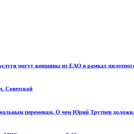
услуги могут женщины из ЕАО в рамках пилотног
л. Советской
реальным переменам. О чем Юрий Трутнев доложи