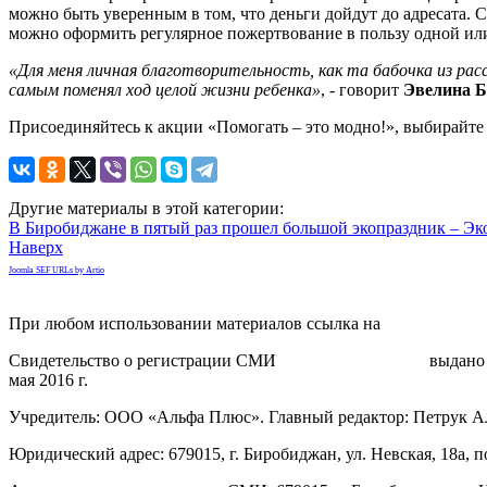
можно быть уверенным в том, что деньги дойдут до адресата.
можно оформить регулярное пожертвование в пользу одной ил
«Для меня личная благотворительность, как та бабочка из расс
самым поменял ход целой жизни ребенка»
, - говорит
Эвелина Б
Присоединяйтесь к акции «Помогать – это модно!», выбирайте 
Другие материалы в этой категории:
В Биробиджане в пятый раз прошел большой экопраздник – Эк
Наверх
Joomla SEF URLs by Artio
При любом использовании материалов ссылка на
gorodnabire.ru
Свидетельство о регистрации СМИ
ЭЛ № ФС 77-65771
выдано 
мая 2016 г.
Учредитель: ООО «Альфа Плюс». Главный редактор: Петрук А
Юридический адрес: 679015, г. Биробиджан, ул. Невская, 18а, п