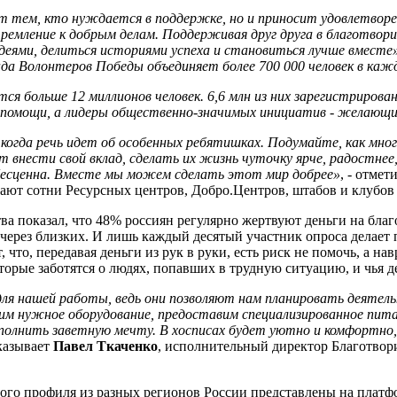
тем, кто нуждается в поддержке, но и приносит удовлетворе
ремление к добрым делам. Поддерживая друг друга в благотво
идеями, делиться историями успеха и становиться лучше вместе
 Волонтеров Победы объединяет более 700 000 человек в каждо
льше 12 миллионов человек. 6,6 млн из них зарегистрированы
помощи, а лидеры общественно-значимых инициатив - желающи
когда речь идет об особенных ребятишках. Подумайте, как мно
 внести свой вклад, сделать их жизнь чуточку ярче, радостнее
бесценна. Вместе мы можем сделать этот мир добрее»
, - отмет
отают сотни Ресурсных центров, Добро.Центров, штабов и клу
 показал, что 48% россиян регулярно жертвуют деньги на благ
через близких. И лишь каждый десятый участник опроса делает
то, передавая деньги из рук в руки, есть риск не помочь, а на
орые заботятся о людях, попавших в трудную ситуацию, и чья д
ля нашей работы, ведь они позволяют нам планировать деятел
пим нужное оборудование, предоставим специализированное пита
сполнить заветную мечту. В хосписах будет уютно и комфортно,
сказывает
Павел Ткаченко
, исполнительный директор Благотвор
ого профиля из разных регионов России представлены на плат