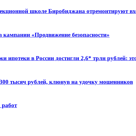
ррекционной школе Биробиджана отремонтируют в
ов кампании «Продвижение безопасности»
жи ипотеки в России достигли 2,6* трлн рублей: э
 300 тысяч рублей, клюнув на удочку мошенников
 работ