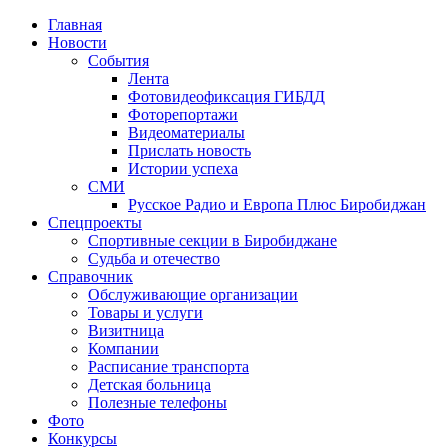
Главная
Новости
События
Лента
Фотовидеофиксация ГИБДД
1
Фоторепортажи
Видеоматериалы
Прислать новость
Истории успеха
СМИ
Русское Радио и Европа Плюс Биробиджан
Спецпроекты
Спортивные секции в Биробиджане
Судьба и отечество
Справочник
Обслуживающие организации
Товары и услуги
Визитница
Компании
Расписание транспорта
Детская больница
Полезные телефоны
Фото
Конкурсы