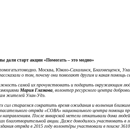
ы дали старт акции «Помогать – это модно»
помогатьэтомодно. Москва, Южно-
Сахалинск, Благовещенск, Ул
ассказали о том, почему они помогают другим и какая помощь с
ость самой их прочувствовать и подарить окружающим людям
 эмоциями
Мария Глазкова
, волонтер ресурсного центра добров
ам жителей Улан-Удэ.
х сил стараемся сократить время ожидания и волнения близким, 
о-спасательного отряда «СОВА» национального центра помощи 
 направлениям. После январской метели откапывали дома людей,
мках благотворительной акции. Даже доводилось участвовать в
дания отряда в 2015 году волонтёры участвовали в поиске 3610 