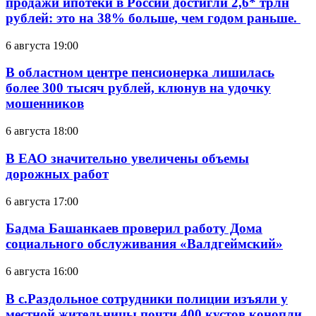
продажи ипотеки в России достигли 2,6* трлн
рублей: это на 38% больше, чем годом раньше.
6 августа 19:00
В областном центре пенсионерка лишилась
более 300 тысяч рублей, клюнув на удочку
мошенников
6 августа 18:00
В ЕАО значительно увеличены объемы
дорожных работ
6 августа 17:00
Бадма Башанкаев проверил работу Дома
социального обслуживания «Валдгеймский»
6 августа 16:00
В с.Раздольное сотрудники полиции изъяли у
местной жительницы почти 400 кустов конопли