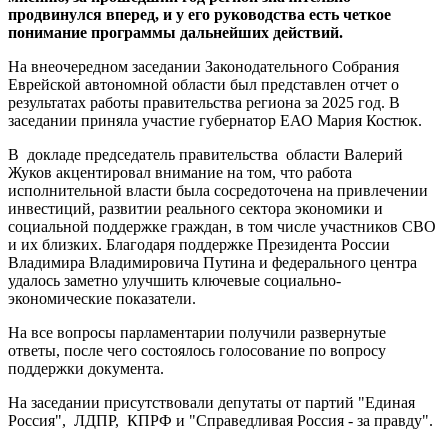
региона
продвинулся вперед, и у его руководства есть четкое
понимание программы дальнейших действий.
На внеочередном заседании Законодательного Собрания
Еврейской автономной области был представлен отчет о
результатах работы правительства региона за 2025 год. В
заседании приняла участие губернатор ЕАО Мария Костюк.
В докладе председатель правительства области Валерий
Жуков акцентировал внимание на том, что работа
исполнительной власти была сосредоточена на привлечении
инвестиций, развитии реального сектора экономики и
социальной поддержке граждан, в том числе участников СВО
и их близких. Благодаря поддержке Президента России
Владимира Владимировича Путина и федерального центра
удалось заметно улучшить ключевые социально-
экономические показатели.
На все вопросы парламентарии получили развернутые
ответы, после чего состоялось голосование по вопросу
поддержки документа.
На заседании присутствовали депутаты от партий "Единая
Россия", ЛДПР, КПРФ и "Справедливая Россия - за правду".