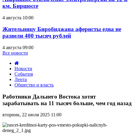
км. Биршоссе
4 августа 10:00
Жительницу Биробиджана аферисты едва не
развели 400 тысяч рублей
4 августа 09:00
Все новости
Новости
События
Лента
Общество и власть
Работники
Дальнего
Работники Дальнего Востока хотят
Востока
зарабатывать на 11 тысяч больше, чем год назад
хотят
зарабатывать
вторник, 22 июля 2025 11:00
на
11
тысяч
больше,