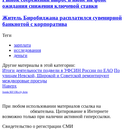
ожидания снижения ключевой ставки
Житель Биробиджана расплатился сувенирной
банкнотой с корпоратива
Теги
зарплата
исследования
деньги
Другие материалы в этой категории:
Итоги деятельности подвели в УФСИН России по ЕАО
По
улицам Невской, Широкой и Советской ремонтируют
междворовые проезды
Наверх
Joomla SEF URLs by Artio
При любом использовании материалов ссылка на
gorodnabire.ru
обязательна. Цитирование в Интернете
возможно только при наличии активной гиперссылки.
Свидетельство о регистрации СМИ
ЭЛ № ФС 77-65771