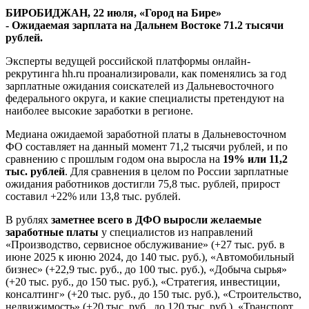
чем
БИРОБИДЖАН, 22 июля, «Город на Бире»
год
-
Ожидаемая
зарплата на Дальнем Востоке 71.2 тысячи
назад
рублей.
Эксперты ведущей российской платформы онлайн-
рекрутинга hh.ru проанализировали, как поменялись за год
зарплатные ожидания соискателей из Дальневосточного
федерального округа, и какие специалисты претендуют на
наиболее высокие заработки в регионе.
Медиана ожидаемой заработной платы в Дальневосточном
ФО составляет на данный момент 71,2 тысячи
рублей, и по
сравнению с прошлым годом она выросла на
19% или 11,2
тыс. рублей
. Для сравнения в целом по России зарплатные
ожидания работников достигли 75,8 тыс. рублей, прирост
составил +22% или 13,8 тыс. рублей.
В рублях
заметнее всего в ДФО выросли желаемые
заработные платы
у специалистов из направлений
«Производство, сервисное обслуживание» (+27 тыс. руб. в
июне 2025 к июню 2024, до 140 тыс. руб.), «Автомобильный
бизнес» (+22,9 тыс. руб., до 100 тыс. руб.), «Добыча сырья»
(+20 тыс. руб., до 150 тыс. руб.), «Стратегия, инвестиции,
консалтинг» (+20 тыс. руб., до 150 тыс. руб.), «Строительство,
недвижимость» (+20 тыс. руб., до 120 тыс. руб.), «Транспорт,