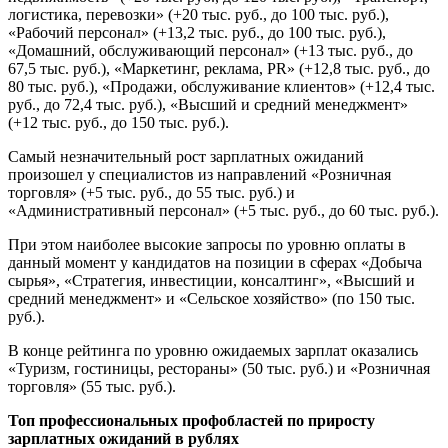
логистика, перевозки» (+20 тыс. руб., до 100 тыс. руб.),
«Рабочий персонал» (+13,2 тыс. руб., до 100 тыс. руб.),
«Домашний, обслуживающий персонал» (+13 тыс. руб., до
67,5 тыс. руб.), «Маркетинг, реклама, PR» (+12,8 тыс. руб., до
80 тыс. руб.), «Продажи, обслуживание клиентов» (+12,4 тыс.
руб., до 72,4 тыс. руб.), «Высший и средний менеджмент»
(+12 тыс. руб., до 150 тыс. руб.).
Самый незначительный рост зарплатных ожиданий
произошел у специалистов из направлений «Розничная
торговля» (+5 тыс. руб., до 55 тыс. руб.) и
«Административный персонал» (+5 тыс. руб., до 60 тыс. руб.).
При этом наиболее высокие запросы по уровню оплаты в
данный момент у кандидатов на позиции в сферах «Добыча
сырья», «Стратегия, инвестиции, консалтинг», «Высший и
средний менеджмент» и «Сельское хозяйство» (по 150 тыс.
руб.).
В конце рейтинга по уровню ожидаемых зарплат оказались
«Туризм, гостиницы, рестораны» (50 тыс. руб.) и «Розничная
торговля» (55 тыс. руб.).
Топ профессиональных профобластей по приросту
зарплатных ожиданий в рублях